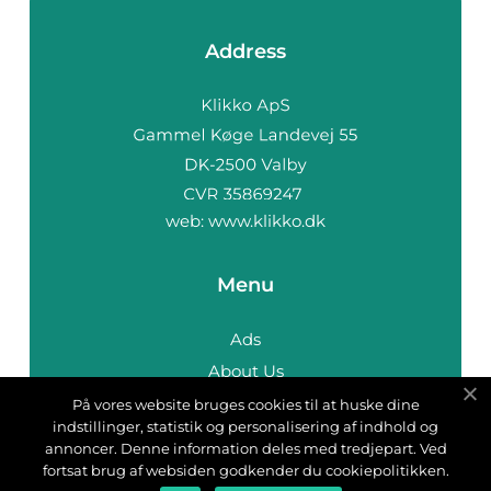
Address
web:
www.klikko.dk
Menu
Ads
About Us
Cookies
På vores website bruges cookies til at huske dine
indstillinger, statistik og personalisering af indhold og
Contact
annoncer. Denne information deles med tredjepart. Ved
Sitemap
fortsat brug af websiden godkender du cookiepolitikken.