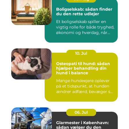
Boligselskab: sådan finder
du den rette udlejer
Et boligselskab spiller en
vigtig rolle for både tryghed,
økonomi og hverdag, når...
10. Jul
Osteopati til hund: sådan
hjælper behandling din
hund i balance
Mange hundeejere oplever
på et tidspunkt, at hunden
ændrer adfærd, bevæger s...
06. Jul
Glarmester i København:
sådan vælger du den