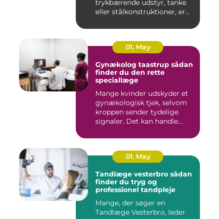
trykbærende udstyr, tanke
eller stålkonstruktioner, er
fe...
01. May
Gynækolog taastrup sådan
finder du den rette
speciallæge
Mange kvinder udskyder et
gynækologisk tjek, selvom
kroppen sender tydelige
signaler. Det kan handle...
01. May
Tandlæge vesterbro sådan
finder du tryg og
professionel tandpleje
Mange, der søger en
Tandlæge Vesterbro, leder