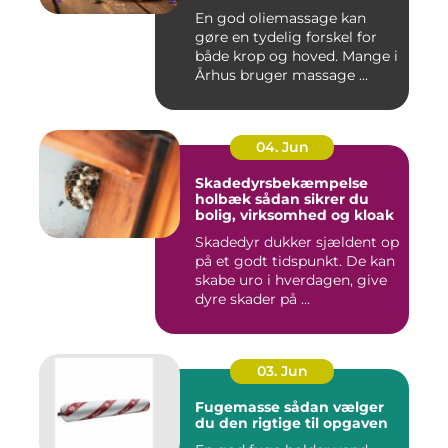
kroppen
En god oliemassage kan
gøre en tydelig forskel for
både krop og hoved. Mange i
Århus bruger massage ...
04. Jun
Skadedyrsbekæmpelse
holbæk sådan sikrer du
bolig, virksomhed og kloak
Skadedyr dukker sjældent op
på et godt tidspunkt. De kan
skabe uro i hverdagen, give
dyre skader på ...
03. Jun
Fugemasse sådan vælger
du den rigtige til opgaven