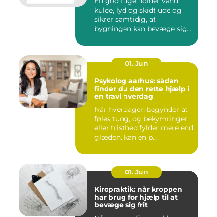
En god fuge holder vand,
kulde, lyd og skidt ude og
sikrer samtidig, at
bygningen kan bevæge sig
ud...
01. Jun
Psykolog aarhus: sådan
finder du den rette hjælp i
en travl hverdag
Når hverdagen begynder at
føles tung, og bekymringer
eller tristhed fylder mere end
glæden, kan en p...
01. Jun
Kiropraktik: når kroppen
har brug for hjælp til at
bevæge sig frit