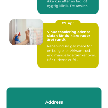
ikke kun efter en fagligt
dygtig klinik. De ønsker
ogs...
07. Apr
Vinudespolering odense
sådan får du klare ruder
året rundt
Rene vinduer gør mere for
en bolig eller virksomhed,
end mange lige tænker over.
Når ruderne er fri ...
Address