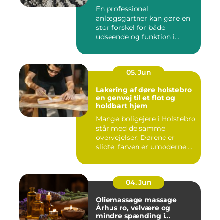
En professionel
anlægsgartner kan gøre en
stor forskel for både
udseende og funktion i
haven. Mange ...
05. Jun
Lakering af døre holstebro
en genvej til et flot og
holdbart hjem
Mange boligejere i Holstebro
står med de samme
overvejelser: Dørene er
slidte, farven er umoderne,
o...
04. Jun
Oliemassage massage
Århus ro, velvære og
mindre spænding i