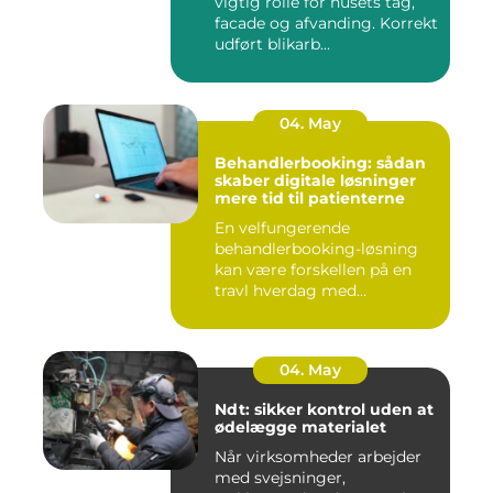
vigtig rolle for husets tag,
facade og afvanding. Korrekt
udført blikarb...
04. May
Behandlerbooking: sådan
skaber digitale løsninger
mere tid til patienterne
En velfungerende
behandlerbooking-løsning
kan være forskellen på en
travl hverdag med
aflysninger, t...
04. May
Ndt: sikker kontrol uden at
ødelægge materialet
Når virksomheder arbejder
med svejsninger,