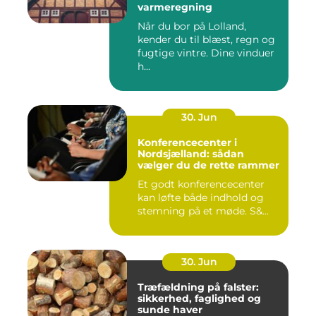
varmeregning
Når du bor på Lolland,
kender du til blæst, regn og
fugtige vintre. Dine vinduer
h...
30. Jun
Konferencecenter i
Nordsjælland: sådan
vælger du de rette rammer
Et godt konferencecenter
kan løfte både indhold og
stemning på et møde. S&...
30. Jun
Træfældning på falster:
sikkerhed, faglighed og
sunde haver