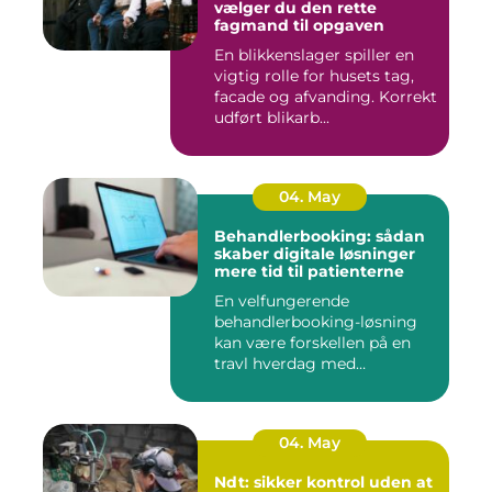
vælger du den rette
fagmand til opgaven
En blikkenslager spiller en
vigtig rolle for husets tag,
facade og afvanding. Korrekt
udført blikarb...
04. May
Behandlerbooking: sådan
skaber digitale løsninger
mere tid til patienterne
En velfungerende
behandlerbooking-løsning
kan være forskellen på en
travl hverdag med
aflysninger, t...
04. May
Ndt: sikker kontrol uden at