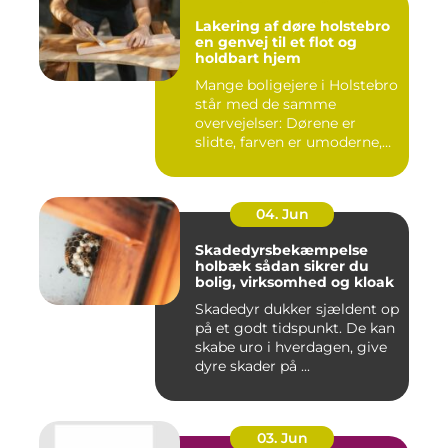
Lakering af døre holstebro
en genvej til et flot og
holdbart hjem
Mange boligejere i Holstebro
står med de samme
overvejelser: Dørene er
slidte, farven er umoderne,
o...
04. Jun
Skadedyrsbekæmpelse
holbæk sådan sikrer du
bolig, virksomhed og kloak
Skadedyr dukker sjældent op
på et godt tidspunkt. De kan
skabe uro i hverdagen, give
dyre skader på ...
03. Jun