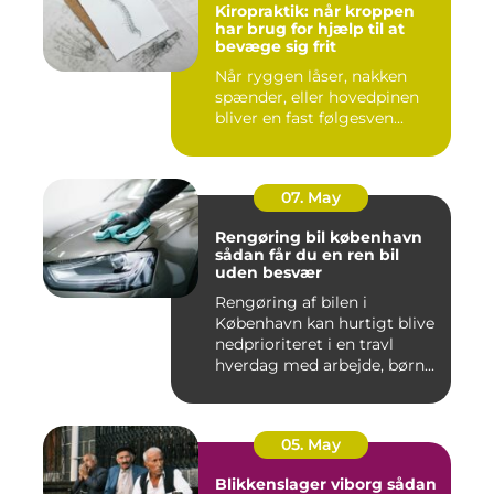
Kiropraktik: når kroppen
har brug for hjælp til at
bevæge sig frit
Når ryggen låser, nakken
spænder, eller hovedpinen
bliver en fast følgesven...
07. May
Rengøring bil københavn
sådan får du en ren bil
uden besvær
Rengøring af bilen i
København kan hurtigt blive
nedprioriteret i en travl
hverdag med arbejde, børn...
05. May
Blikkenslager viborg sådan