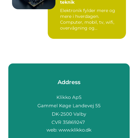
teknik
Elektronik fylder mere og
mere i hverdagen.
Computer, mobil, tv, wifi,
overvågning og
småapparater i...
Address
web:
www.klikko.dk