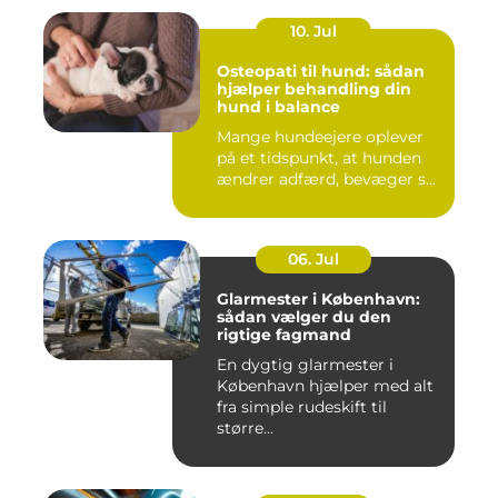
10. Jul
Osteopati til hund: sådan
hjælper behandling din
hund i balance
Mange hundeejere oplever
på et tidspunkt, at hunden
ændrer adfærd, bevæger s...
06. Jul
Glarmester i København:
sådan vælger du den
rigtige fagmand
En dygtig glarmester i
København hjælper med alt
fra simple rudeskift til
større...