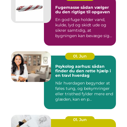
Fugemasse sådan vælger
du den rigtige til opgaven
En god fuge holder vand,
kulde, lyd og skidt ude og
sikrer samtidig, at
bygningen kan bevæge sig
ud...
01. Jun
Psykolog aarhus: sådan
finder du den rette hjælp i
en travl hverdag
Når hverdagen begynder at
føles tung, og bekymringer
eller tristhed fylder mere end
glæden, kan en p...
01. Jun