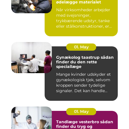
ødelægge materialet
Når virksomheder arbejder
med svejsninger,
trykbærende udstyr, tanke
eller stålkonstruktioner, er
fe...
01. May
Gynækolog taastrup sådan
finder du den rette
speciallæge
Mange kvinder udskyder et
gynækologisk tjek, selvom
kroppen sender tydelige
signaler. Det kan handle...
01. May
Tandlæge vesterbro sådan
finder du tryg og