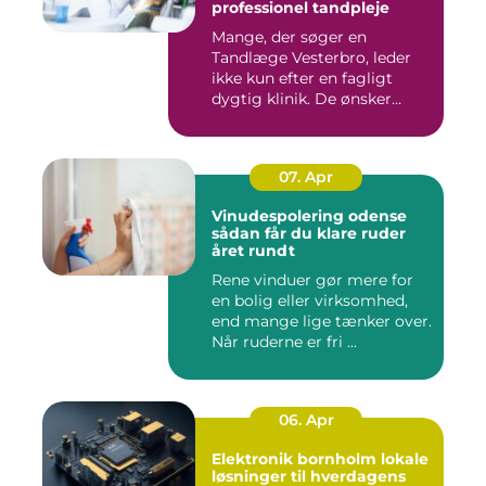
professionel tandpleje
Mange, der søger en
Tandlæge Vesterbro, leder
ikke kun efter en fagligt
dygtig klinik. De ønsker
ogs...
07. Apr
Vinudespolering odense
sådan får du klare ruder
året rundt
Rene vinduer gør mere for
en bolig eller virksomhed,
end mange lige tænker over.
Når ruderne er fri ...
06. Apr
Elektronik bornholm lokale
løsninger til hverdagens