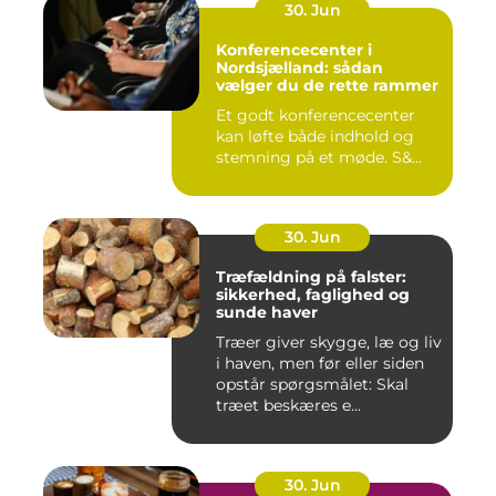
30. Jun
Konferencecenter i
Nordsjælland: sådan
vælger du de rette rammer
Et godt konferencecenter
kan løfte både indhold og
stemning på et møde. S&...
30. Jun
Træfældning på falster:
sikkerhed, faglighed og
sunde haver
Træer giver skygge, læ og liv
i haven, men før eller siden
opstår spørgsmålet: Skal
træet beskæres e...
30. Jun