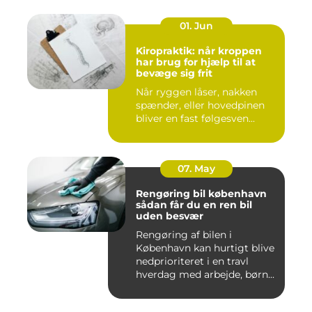
01. Jun
Kiropraktik: når kroppen
har brug for hjælp til at
bevæge sig frit
Når ryggen låser, nakken
spænder, eller hovedpinen
bliver en fast følgesven...
07. May
Rengøring bil københavn
sådan får du en ren bil
uden besvær
Rengøring af bilen i
København kan hurtigt blive
nedprioriteret i en travl
hverdag med arbejde, børn...