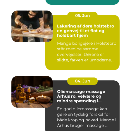
haven. Mange ...
05. Jun
Lakering af døre holstebro
en genvej til et flot og
holdbart hjem
Mange boligejere i Holstebro
står med de samme
overvejelser: Dørene er
slidte, farven er umoderne,
o...
04. Jun
Oliemassage massage
Århus ro, velvære og
mindre spænding i
kroppen
En god oliemassage kan
gøre en tydelig forskel for
både krop og hoved. Mange i
Århus bruger massage ...