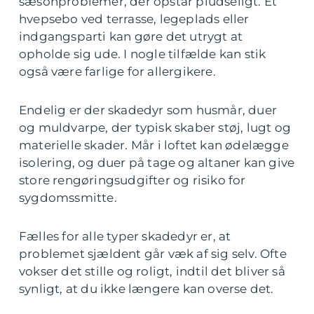
sæsonproblemer, der opstår pludseligt. Et
hvepsebo ved terrasse, legeplads eller
indgangsparti kan gøre det utrygt at
opholde sig ude. I nogle tilfælde kan stik
også være farlige for allergikere.
Endelig er der skadedyr som husmår, duer
og muldvarpe, der typisk skaber støj, lugt og
materielle skader. Mår i loftet kan ødelægge
isolering, og duer på tage og altaner kan give
store rengøringsudgifter og risiko for
sygdomssmitte.
Fælles for alle typer skadedyr er, at
problemet sjældent går væk af sig selv. Ofte
vokser det stille og roligt, indtil det bliver så
synligt, at du ikke længere kan overse det.