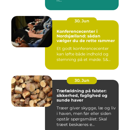
h...
30. Jun
Konferencecenter i
Nordsjælland: sådan
vælger du de rette rammer
Et godt konferencecenter
kan løfte både indhold og
stemning på et møde. S&...
30. Jun
Træfældning på falster:
sikkerhed, faglighed og
sunde haver
Træer giver skygge, læ og liv
i haven, men før eller siden
opstår spørgsmålet: Skal
træet beskæres e...