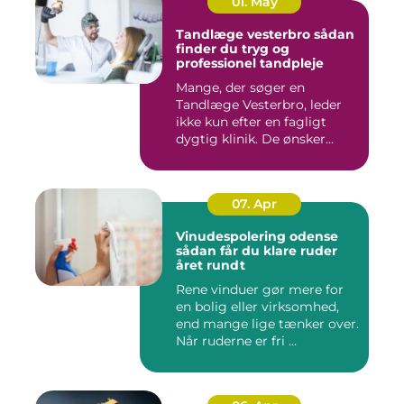
01. May
Tandlæge vesterbro sådan
finder du tryg og
professionel tandpleje
Mange, der søger en
Tandlæge Vesterbro, leder
ikke kun efter en fagligt
dygtig klinik. De ønsker
ogs...
07. Apr
Vinudespolering odense
sådan får du klare ruder
året rundt
Rene vinduer gør mere for
en bolig eller virksomhed,
end mange lige tænker over.
Når ruderne er fri ...