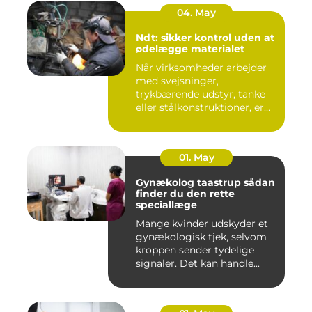
04. May
Ndt: sikker kontrol uden at
ødelægge materialet
Når virksomheder arbejder
med svejsninger,
trykbærende udstyr, tanke
eller stålkonstruktioner, er
fe...
01. May
Gynækolog taastrup sådan
finder du den rette
speciallæge
Mange kvinder udskyder et
gynækologisk tjek, selvom
kroppen sender tydelige
signaler. Det kan handle...