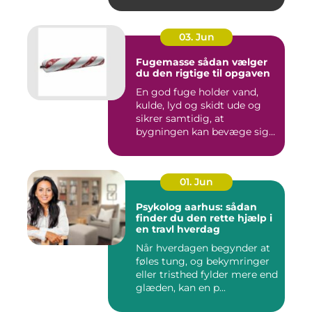
03. Jun
Fugemasse sådan vælger
du den rigtige til opgaven
En god fuge holder vand,
kulde, lyd og skidt ude og
sikrer samtidig, at
bygningen kan bevæge sig
ud...
01. Jun
Psykolog aarhus: sådan
finder du den rette hjælp i
en travl hverdag
Når hverdagen begynder at
føles tung, og bekymringer
eller tristhed fylder mere end
glæden, kan en p...