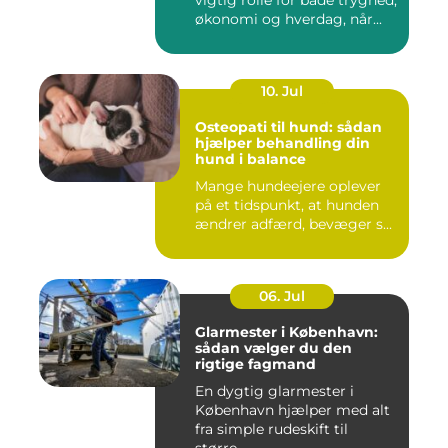
vigtig rolle for både tryghed,
økonomi og hverdag, når...
10. Jul
Osteopati til hund: sådan
hjælper behandling din
hund i balance
Mange hundeejere oplever
på et tidspunkt, at hunden
ændrer adfærd, bevæger s...
06. Jul
Glarmester i København:
sådan vælger du den
rigtige fagmand
En dygtig glarmester i
København hjælper med alt
fra simple rudeskift til