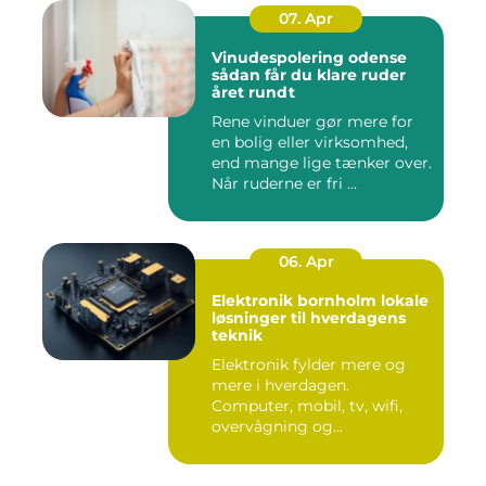
07. Apr
Vinudespolering odense
sådan får du klare ruder
året rundt
Rene vinduer gør mere for
en bolig eller virksomhed,
end mange lige tænker over.
Når ruderne er fri ...
06. Apr
Elektronik bornholm lokale
løsninger til hverdagens
teknik
Elektronik fylder mere og
mere i hverdagen.
Computer, mobil, tv, wifi,
overvågning og
småapparater i...