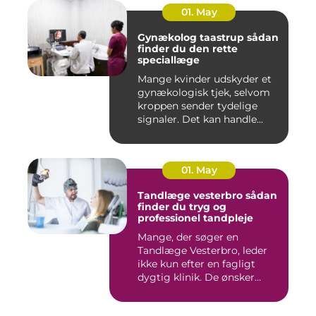
01. May
Gynækolog taastrup sådan
finder du den rette
speciallæge
Mange kvinder udskyder et
gynækologisk tjek, selvom
kroppen sender tydelige
signaler. Det kan handle...
01. May
Tandlæge vesterbro sådan
finder du tryg og
professionel tandpleje
Mange, der søger en
Tandlæge Vesterbro, leder
ikke kun efter en fagligt
dygtig klinik. De ønsker
ogs...