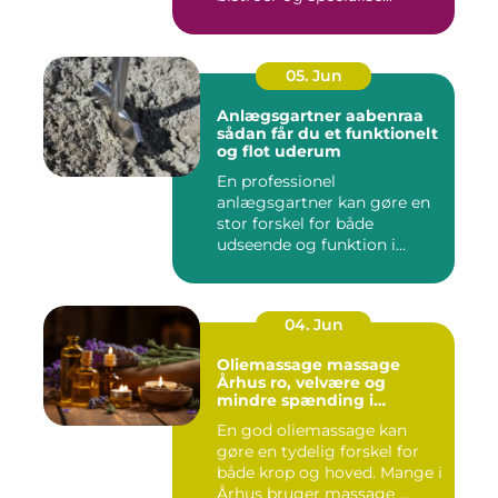
05. Jun
Anlægsgartner aabenraa
sådan får du et funktionelt
og flot uderum
En professionel
anlægsgartner kan gøre en
stor forskel for både
udseende og funktion i
haven. Mange ...
04. Jun
Oliemassage massage
Århus ro, velvære og
mindre spænding i
kroppen
En god oliemassage kan
gøre en tydelig forskel for
både krop og hoved. Mange i
Århus bruger massage ...