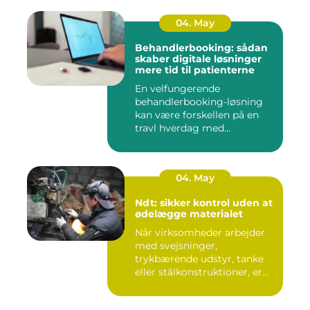
04. May
Behandlerbooking: sådan
skaber digitale løsninger
mere tid til patienterne
En velfungerende
behandlerbooking-løsning
kan være forskellen på en
travl hverdag med
aflysninger, t...
04. May
Ndt: sikker kontrol uden at
ødelægge materialet
Når virksomheder arbejder
med svejsninger,
trykbærende udstyr, tanke
eller stålkonstruktioner, er
fe...