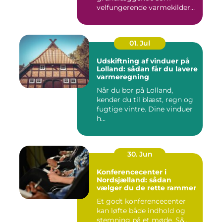
velfungerende varmekilder
og...
01. Jul
Udskiftning af vinduer på
Lolland: sådan får du lavere
varmeregning
Når du bor på Lolland,
kender du til blæst, regn og
fugtige vintre. Dine vinduer
h...
30. Jun
Konferencecenter i
Nordsjælland: sådan
vælger du de rette rammer
Et godt konferencecenter
kan løfte både indhold og
stemning på et møde. S&...