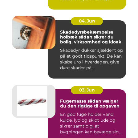
04. Jun
Skadedyrsbekæmpelse
holbæk sådan sikrer du
bolig, virksomhed og kloak
Skadedyr dukker sjældent op
på et godt tidspunkt. De kan
skabe uro i hverdagen, give
dyre skader på ...
03. Jun
Fugemasse sådan vælger
du den rigtige til opgaven
En god fuge holder vand,
kulde, lyd og skidt ude og
sikrer samtidig, at
bygningen kan bevæge sig
ud...