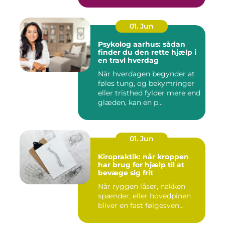
01. Jun
Psykolog aarhus: sådan
finder du den rette hjælp i
en travl hverdag
Når hverdagen begynder at
føles tung, og bekymringer
eller tristhed fylder mere end
glæden, kan en p...
01. Jun
Kiropraktik: når kroppen
har brug for hjælp til at
bevæge sig frit
Når ryggen låser, nakken
spænder, eller hovedpinen
bliver en fast følgesven...