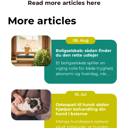
Read more articles here
More articles
06. Aug
Boligselskab: sådan finder
du den rette udlejer
Et boligselskab spiller en
vigtig rolle for både tryghed,
økonomi og hverdag, når...
10. Jul
Osteopati til hund: sådan
hjælper behandling din
hund i balance
Mange hundeejere oplever
på et tidspunkt, at hunden