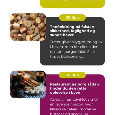
30. Jun
Træfældning på falster:
sikkerhed, faglighed og
sunde haver
Træer giver skygge, læ og liv
i haven, men før eller siden
opstår spørgsmålet: Skal
træet beskæres e...
30. Jun
Restaurant aalborg sådan
finder du den rette
oplevelse i byen
Aalborg har udviklet sig til
en levende madby, hvor
klassiske caféer, moderne
bistroer og specialise...