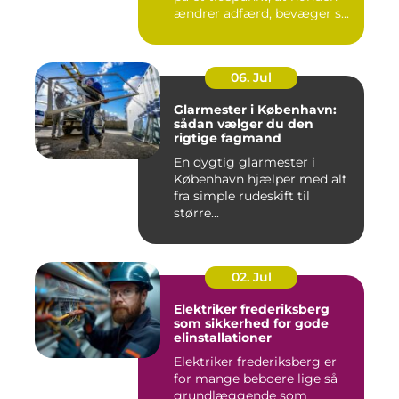
ændrer adfærd, bevæger s...
06. Jul
Glarmester i København:
sådan vælger du den
rigtige fagmand
En dygtig glarmester i
København hjælper med alt
fra simple rudeskift til
større...
02. Jul
Elektriker frederiksberg
som sikkerhed for gode
elinstallationer
Elektriker frederiksberg er
for mange beboere lige så
grundlæggende som