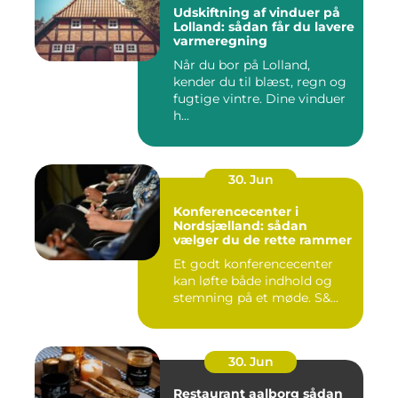
Udskiftning af vinduer på
Lolland: sådan får du lavere
varmeregning
Når du bor på Lolland,
kender du til blæst, regn og
fugtige vintre. Dine vinduer
h...
30. Jun
Konferencecenter i
Nordsjælland: sådan
vælger du de rette rammer
Et godt konferencecenter
kan løfte både indhold og
stemning på et møde. S&...
30. Jun
Restaurant aalborg sådan