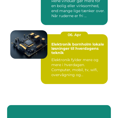
Rene vinduer gør mere for
en bolig eller virksomhed,
end mange lige tænker over.
Når ruderne er fri ...
06. Apr
Elektronik bornholm lokale
løsninger til hverdagens
teknik
Elektronik fylder mere og
mere i hverdagen.
Computer, mobil, tv, wifi,
overvågning og
småapparater i...