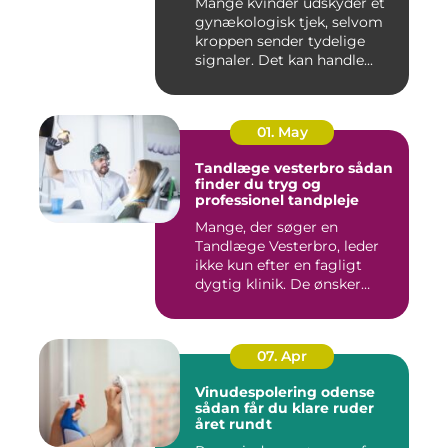
Mange kvinder udskyder et
gynækologisk tjek, selvom
kroppen sender tydelige
signaler. Det kan handle...
01. May
Tandlæge vesterbro sådan
finder du tryg og
professionel tandpleje
Mange, der søger en
Tandlæge Vesterbro, leder
ikke kun efter en fagligt
dygtig klinik. De ønsker
ogs...
07. Apr
Vinudespolering odense
sådan får du klare ruder
året rundt