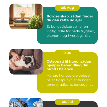
06. Aug
Boligselskab: sådan finder
du den rette udlejer
Et boligselskab spiller en
vigtig rolle for både tryghed,
økonomi og hverdag, når...
10. Jul
Osteopati til hund: sådan
hjælper behandling din
hund i balance
Mange hundeejere oplever
på et tidspunkt, at hunden
ændrer adfærd, bevæger s...
06. Jul