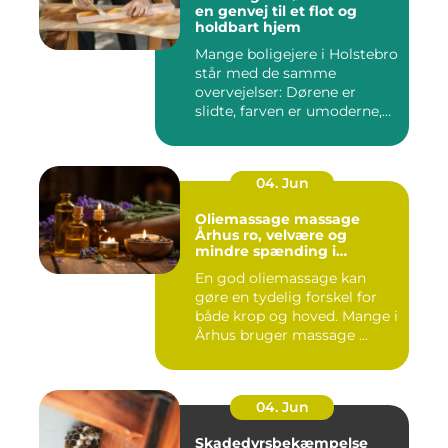
en genvej til et flot og
holdbart hjem
Mange boligejere i Holstebro
står med de samme
overvejelser: Dørene er
slidte, farven er umoderne,
o...
04. Jun
Oliemassage massage
Århus ro, velvære og
mindre spænding i
kroppen
En god oliemassage kan
gøre en tydelig forskel for
både krop og hoved. Mange i
Århus bruger massage ...
04. Jun
Skadedyrsbekæmpelse