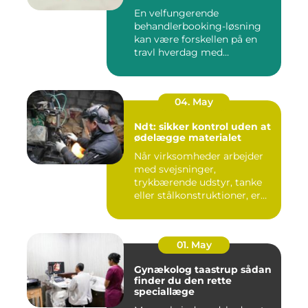
En velfungerende
behandlerbooking-løsning
kan være forskellen på en
travl hverdag med
aflysninger, t...
04. May
Ndt: sikker kontrol uden at
ødelægge materialet
Når virksomheder arbejder
med svejsninger,
trykbærende udstyr, tanke
eller stålkonstruktioner, er
fe...
01. May
Gynækolog taastrup sådan
finder du den rette
speciallæge