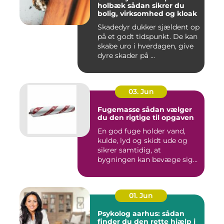
holbæk sådan sikrer du
bolig, virksomhed og kloak
Skadedyr dukker sjældent op
på et godt tidspunkt. De kan
skabe uro i hverdagen, give
dyre skader på ...
03. Jun
Fugemasse sådan vælger
du den rigtige til opgaven
En god fuge holder vand,
kulde, lyd og skidt ude og
sikrer samtidig, at
bygningen kan bevæge sig
ud...
01. Jun
Psykolog aarhus: sådan
finder du den rette hjælp i