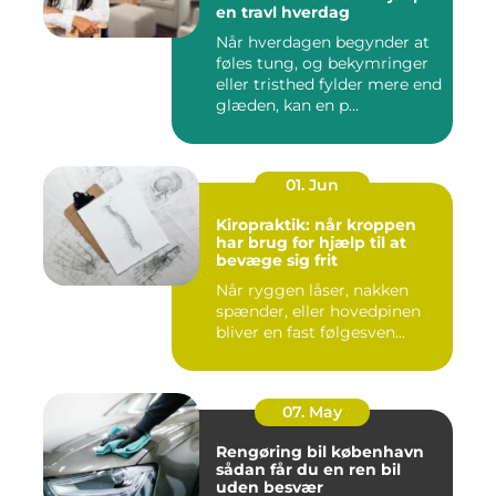
en travl hverdag
Når hverdagen begynder at
føles tung, og bekymringer
eller tristhed fylder mere end
glæden, kan en p...
01. Jun
Kiropraktik: når kroppen
har brug for hjælp til at
bevæge sig frit
Når ryggen låser, nakken
spænder, eller hovedpinen
bliver en fast følgesven...
07. May
Rengøring bil københavn
sådan får du en ren bil
uden besvær