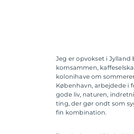
Jeg er opvokset i Jylland
komsammen, kaffeselskabe
kolonihave om sommeren og
København, arbejdede i fors
gode liv, naturen, indretn
ting, der gør ondt som sy
fin kombination.