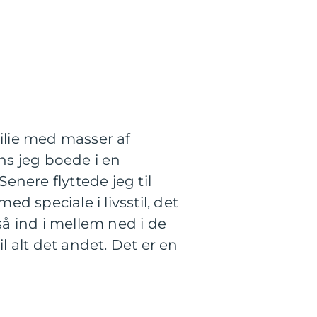
milie med masser af
ns jeg boede i en
nere flyttede jeg til
ed speciale i livsstil, det
så ind i mellem ned i de
 alt det andet. Det er en