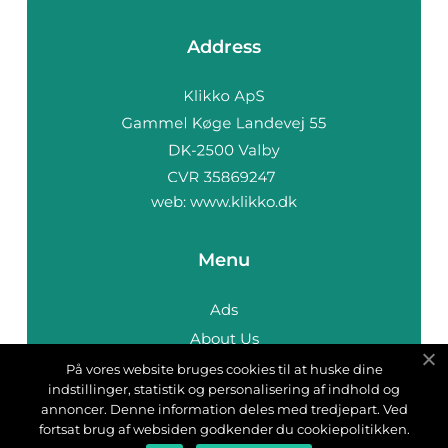
Address
web:
www.klikko.dk
Menu
Ads
About Us
Cookies
På vores website bruges cookies til at huske dine
indstillinger, statistik og personalisering af indhold og
Contact
annoncer. Denne information deles med tredjepart. Ved
Sitemap
fortsat brug af websiden godkender du cookiepolitikken.