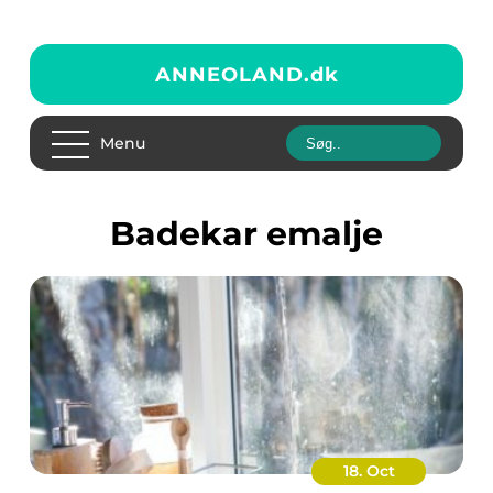
ANNEOLAND.
dk
Menu
Badekar emalje
18. Oct