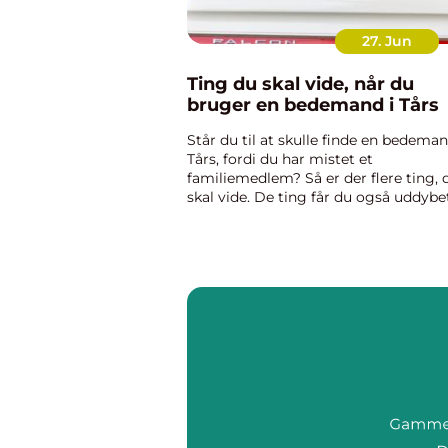
27. Jun
Ting du skal vide, når du
bruger en bedemand i Tårs
Står du til at skulle finde en bedeman
Tårs, fordi du har mistet et
familiemedlem? Så er der flere ting, 
skal vide. De ting får du også uddybe
her. Dette skal du vide om en bede
i Tårs En bedemand kan aflaste dig
Noget du skal vide omkring...