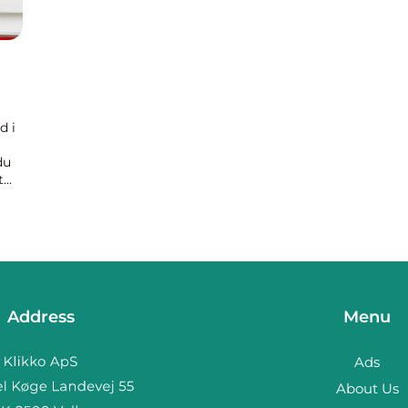
d i
du
t
mand
Address
Menu
Ads
About Us