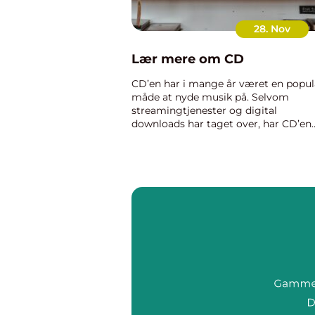
28. Nov
Lær mere om CD
CD’en har i mange år været en popu
måde at nyde musik på. Selvom
streamingtjenester og digital
downloads har taget over, har CD’en
stadig sin helt egen charme. Den fys
fornemmelse af at holde albummet i
hænderne og se albumcoveret ...