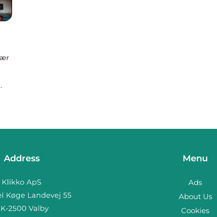
lær
iske
Address
Menu
Ads
About Us
Cookies