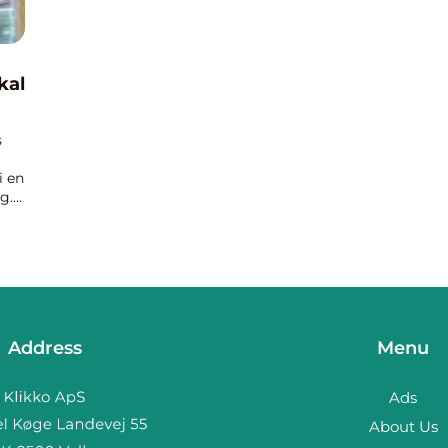
kal
s
i en
g.
..
Address
Menu
Ads
About Us