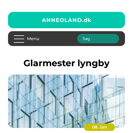
ANNEOLAND.
dk
Menu
glarmester lyngby
08. Jan