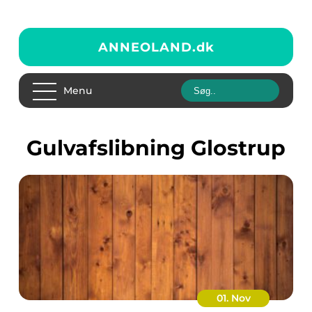
ANNEOLAND.
dk
Menu
gulvafslibning Glostrup
01. Nov