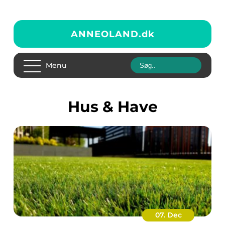
ANNEOLAND.
dk
Menu
Hus & Have
07. Dec