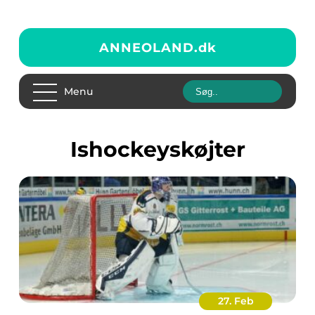
ANNEOLAND.
dk
Menu
ishockeyskøjter
27. Feb