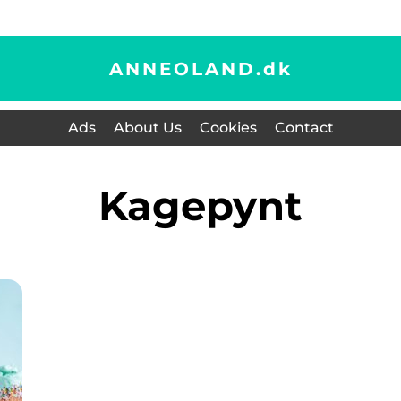
ANNEOLAND.
dk
Ads
About Us
Cookies
Contact
Kagepynt