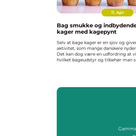
11. Apr
Bag smukke og indbydend
kager med kagepynt
Selv at bage kager er en sjov og giv
aktivitet, som mange danskere nyder
Det kan dog være en udfordring at vi
hvilket bageudstyr og tilbehør man s
have for at få de bedste resultater. I
denne artikel vil vi kigge næ...