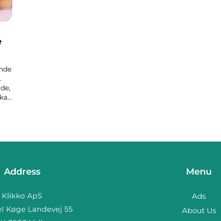
e
ende
.
de,
kal
Address
Menu
Ads
About Us