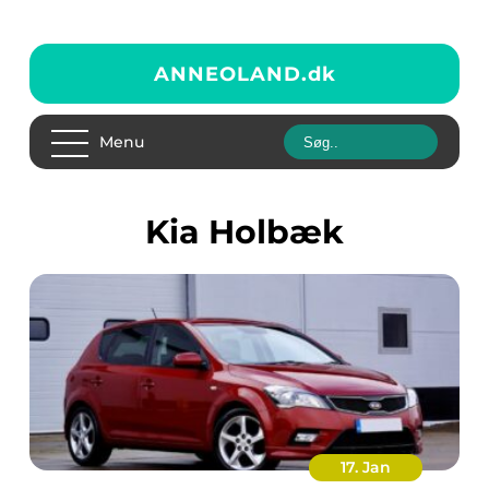
ANNEOLAND.
dk
Menu
Kia Holbæk
17. Jan