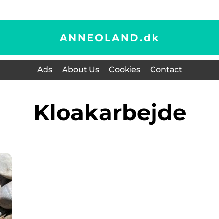
ANNEOLAND.
dk
Ads
About Us
Cookies
Contact
Kloakarbejde