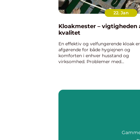
22. Jan
Kloakmester – vigtigheden 
kvalitet
En effektiv og velfungerende kloak er
afgørende for både hygiejnen og
komforten i enhver husstand og
virksomhed. Problemer med
kloaksystemet kan være mere end bl
en ubehagelig oplevelse; de kan også
udgøre sundhedsrisici og føre til
betydelige økon...