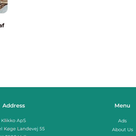
af
ot
Address
Menu
Ads
About Us