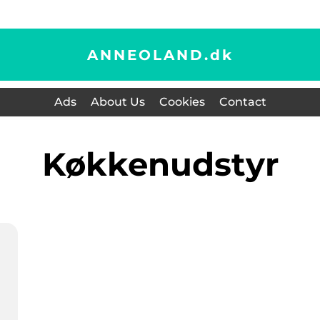
ANNEOLAND.
dk
Ads
About Us
Cookies
Contact
køkkenudstyr