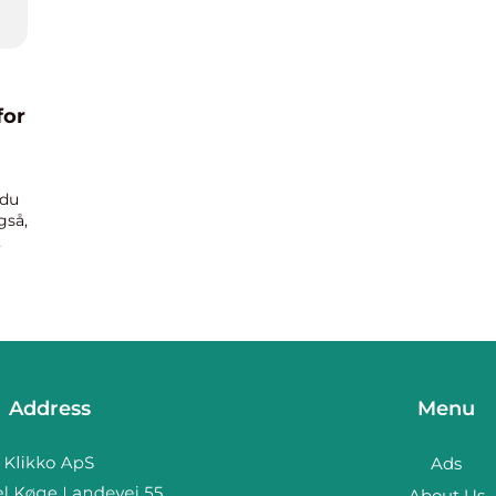
for
 du
gså,
der,
Address
Menu
Ads
About Us