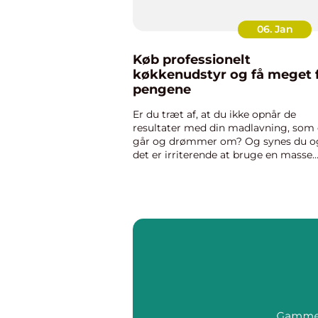
06. Jan
Køb professionelt
køkkenudstyr og få meget 
pengene
Er du træt af, at du ikke opnår de
resultater med din madlavning, som
går og drømmer om? Og synes du o
det er irriterende at bruge en masse
penge på køkkenudstyr, som ikke hol
hvad det lover? S&a...