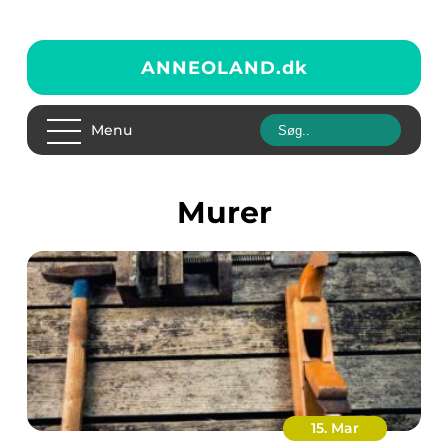
ANNEOLAND.
dk
Menu
murer
15. Mar