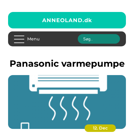
ANNEOLAND.
dk
Menu
panasonic varmepumpe
12. Dec