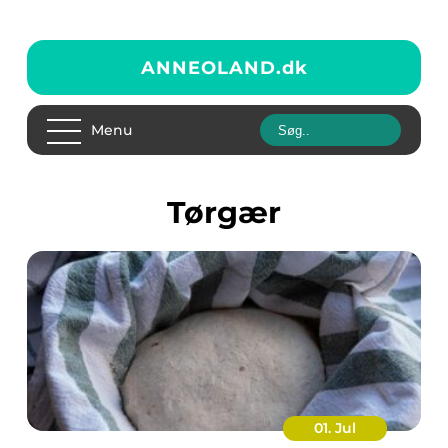
ANNEOLAND.
dk
Menu
Tørgær
01. Jul