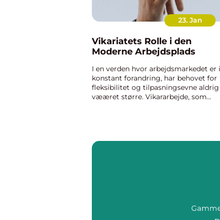
23. Jan
Vikariatets Rolle i den
Moderne Arbejdsplads
I en verden hvor arbejdsmarkedet er 
konstant forandring, har behovet for
fleksibilitet og tilpasningsevne aldrig
vææret større. Vikararbejde, som
traditionelt har været set som en
midlertidig løsning, er i dag blevet...