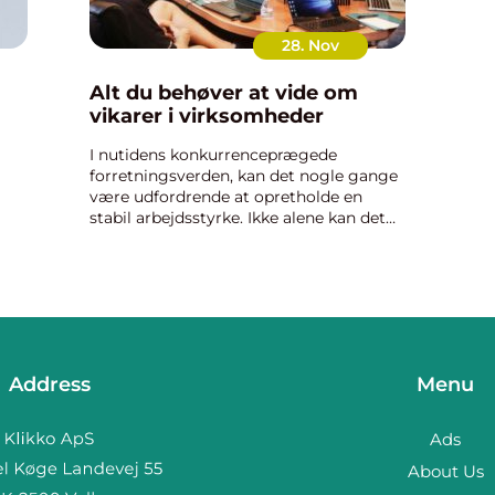
28. Nov
Alt du behøver at vide om
vikarer i virksomheder
i
I nutidens konkurrenceprægede
forretningsverden, kan det nogle gange
være udfordrende at opretholde en
stabil arbejdsstyrke. Ikke alene kan det
være kostbart at ansætte flere faste
medarbejdere, men der er også en
r&aeli...
Address
Menu
Ads
About Us