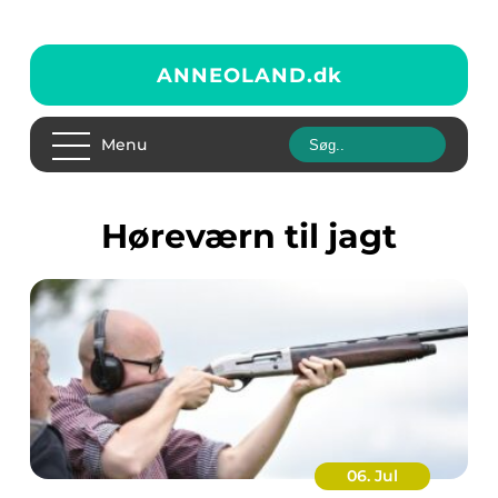
ANNEOLAND.
dk
Menu
høreværn til jagt
06. Jul