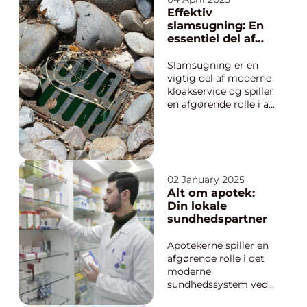
nødvendig, kan det
Effektiv
være en stor fordel at
slamsugning: En
have en professionel
essentiel del af
ved sin side. Her ...
kloakservice
Slamsugning er en
vigtig del af moderne
kloakservice og spiller
en afgørende rolle i at
sikre, at vores
kloaksystemer
forbliver effektive og
driftssikre. Men hvad
indebærer processen
02 January 2025
egentlig, og hvorfor
Alt om apotek:
er den så vital for bå...
Din lokale
sundhedspartner
Apotekerne spiller en
afgørende rolle i det
moderne
sundhedssystem ved
at tilbyde medicinske