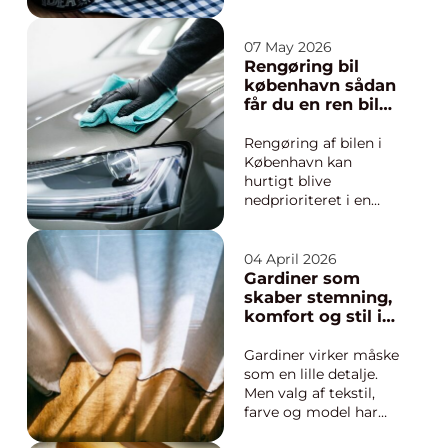
bistroer og
specialiserede
køkkener ligger side
07 May 2026
om side. Udvalget kan
Rengøring bil
virke overvældende,
københavn sådan
især hvis du gerne vil
får du en ren bil
mere end bare at blive
uden besvær
mæt. Mange gæster
Rengøring af bilen i
leder efter en hel...
København kan
hurtigt blive
nedprioriteret i en
travl hverdag med
arbejde, børn, indkøb
og pendling. Alligevel
04 April 2026
har bilens tilstand stor
Gardiner som
betydning for både
skaber stemning,
komfort, sundhed og
komfort og stil i
værdi. Når vi taler om
hjemmet
Rengøring bil
Gardiner virker måske
København, handle...
som en lille detalje.
Men valg af tekstil,
farve og model har
stor betydning for