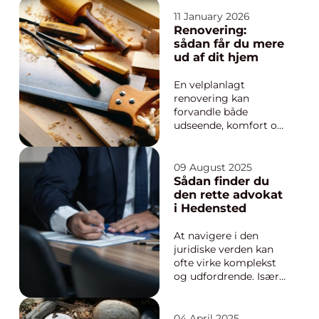
både lys, akustik og
privatliv. Når vi
11 January 2026
arbejder
Renovering:
gennemtænkt med
sådan får du mere
gardiner, kan de
ud af dit hjem
næsten fungere som
et ekstra m&oslas...
En velplanlagt
renovering kan
forvandle både
udseende, komfort og
værdi i et hjem.
Mange boligejere går
længe med tanker
09 August 2025
om nye vinduer, et
Sådan finder du
opdateret køkken eller
den rette advokat
en større stue, men er
i Hedensted
i tvivl om, hvor de skal
s...
At navigere i den
juridiske verden kan
ofte virke komplekst
og udfordrende. Især
når man står i en
situation, hvor juridisk
assistance er
04 April 2025