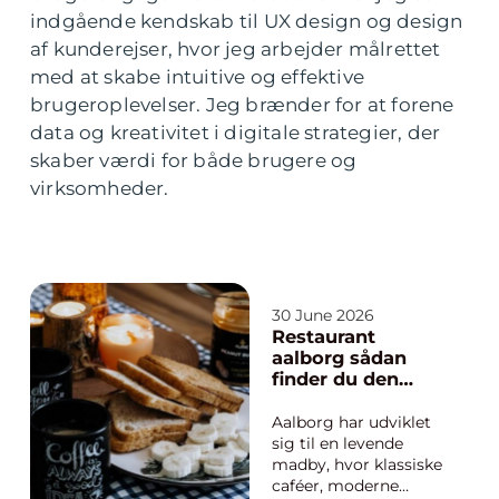
indgående kendskab til UX design og design
af kunderejser, hvor jeg arbejder målrettet
med at skabe intuitive og effektive
brugeroplevelser. Jeg brænder for at forene
data og kreativitet i digitale strategier, der
skaber værdi for både brugere og
virksomheder.
30 June 2026
Restaurant
aalborg sådan
finder du den
rette oplevelse i
byen
Aalborg har udviklet
sig til en levende
madby, hvor klassiske
caféer, moderne