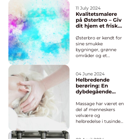
produkter, rådgivning
og håndkøbsmedicin i
11 July 2024
Randers. De er ofte
Kvalitetsmalere
det første stoppested
på Østerbro – Giv
for folk, der søger
dit hjem et frisk
hurtig og p&...
pust
Østerbro er kendt for
sine smukke
bygninger, grønne
områder og et
pulserende byliv, der
tiltrækker folk fra alle
samfundslag. Men
04 June 2024
ligesom alt andet i
Helbredende
storbyen, kræver de
berøring: En
boliger og kontorer,
dybdegående
der udgør Østerbros
guide til massage
charme,
Massage har været en
vedligeholdelse og
del af menneskers
lejlighedsvi...
velvære og
helbredelse i tusinder
af år. Det anses for at
være en af de ældste
helbredelsesmetoder,