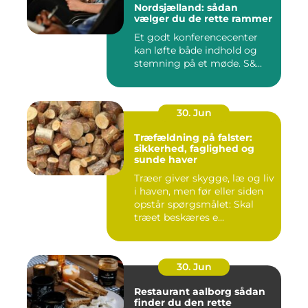
Nordsjælland: sådan
vælger du de rette rammer
Et godt konferencecenter
kan løfte både indhold og
stemning på et møde. S&...
30. Jun
Træfældning på falster:
sikkerhed, faglighed og
sunde haver
Træer giver skygge, læ og liv
i haven, men før eller siden
opstår spørgsmålet: Skal
træet beskæres e...
30. Jun
Restaurant aalborg sådan
finder du den rette