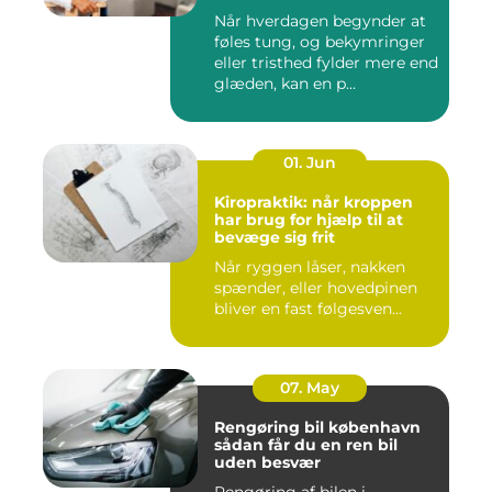
Når hverdagen begynder at
føles tung, og bekymringer
eller tristhed fylder mere end
glæden, kan en p...
01. Jun
Kiropraktik: når kroppen
har brug for hjælp til at
bevæge sig frit
Når ryggen låser, nakken
spænder, eller hovedpinen
bliver en fast følgesven...
07. May
Rengøring bil københavn
sådan får du en ren bil
uden besvær