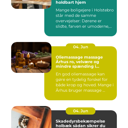
holdbart hjem
Mange boligejere i Holstebro
står med de samme
overvejelser: Dørene er
slidte, farven er umoderne,
o...
04. Jun
Oliemassage massage
Århus ro, velvære og
mindre spænding i
kroppen
En god oliemassage kan
gøre en tydelig forskel for
både krop og hoved. Mange i
Århus bruger massage ...
04. Jun
Skadedyrsbekæmpelse
holbæk sådan sikrer du