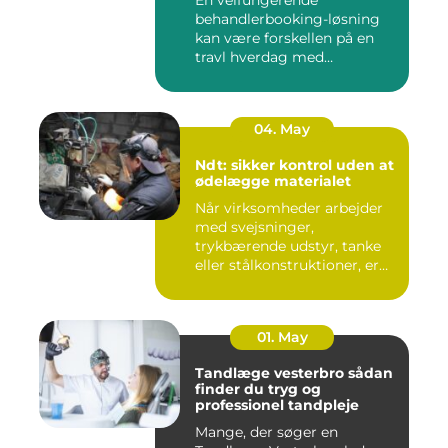
En velfungerende
behandlerbooking-løsning
kan være forskellen på en
travl hverdag med
aflysninger, t...
04. May
Ndt: sikker kontrol uden at
ødelægge materialet
Når virksomheder arbejder
med svejsninger,
trykbærende udstyr, tanke
eller stålkonstruktioner, er
fe...
01. May
Tandlæge vesterbro sådan
finder du tryg og
professionel tandpleje
Mange, der søger en