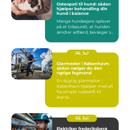
Osteopati til hund: sådan
hjælper behandling din
hund i balance
Mange hundeejere oplever
på et tidspunkt, at hunden
ændrer adfærd, bevæger s...
06. Jul
Glarmester i København:
sådan vælger du den
rigtige fagmand
En dygtig glarmester i
København hjælper med alt
fra simple rudeskift til
større...
02. Jul
Elektriker frederiksberg