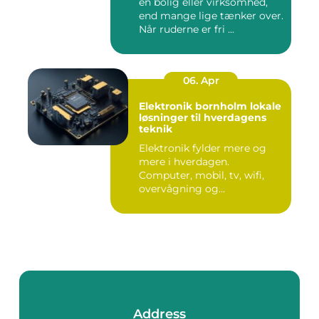
en bolig eller virksomhed,
end mange lige tænker over.
Når ruderne er fri ...
06. Apr
Elektronik bornholm lokale
løsninger til hverdagens
teknik
Elektronik fylder mere og
mere i hverdagen.
Computer, mobil, tv, wifi,
overvågning og
småapparater i...
Address