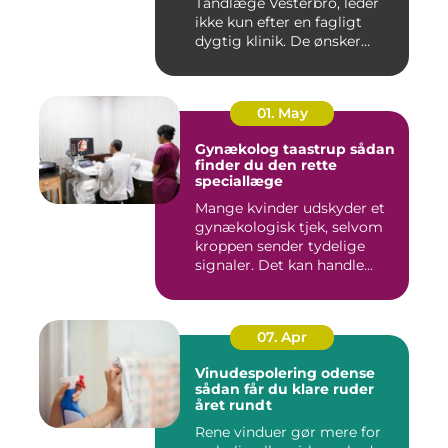
Tandlæge Vesterbro, leder
ikke kun efter en fagligt
dygtig klinik. De ønsker
ogs...
01. May
Gynækolog taastrup sådan
finder du den rette
speciallæge
Mange kvinder udskyder et
gynækologisk tjek, selvom
kroppen sender tydelige
signaler. Det kan handle...
07. Apr
Vinudespolering odense
sådan får du klare ruder
året rundt
Rene vinduer gør mere for