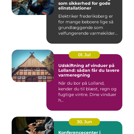
som sikkerhed for gode
elinstallationer
Elektriker frederiksberg er
for mange beboere lige så
grundlæggende som
velfungerende varmekilder
og...
01. Jul
Udskiftning af vinduer på
Lolland: sådan får du lavere
varmeregning
Når du bor på Lolland,
kender du til blæst, regn og
fugtige vintre. Dine vinduer
h...
30. Jun
Konferencecenter i