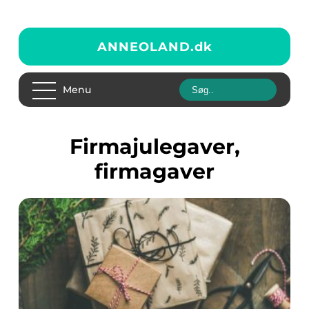
ANNEOLAND.
dk
Menu
firmajulegaver,
firmagaver