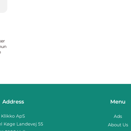
ker
 hun
e
ldes
Address
Menu
Ads
About Us