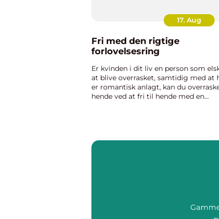
17. Aug
Fri med den rigtige
forlovelsesring
Er kvinden i dit liv en person som els
at blive overrasket, samtidig med at
er romantisk anlagt, kan du overrask
hende ved at fri til hende med en
prinsessering. En prinsessering er en
type af forlovelsesringe som også ka
enstensringe. De...