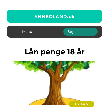
ANNEOLAND.
dk
Menu
lån penge 18 år
02. Feb