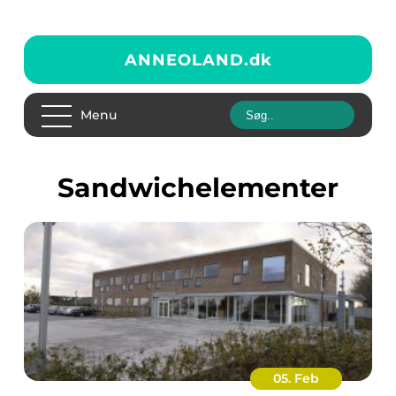
ANNEOLAND.
dk
Menu
Sandwichelementer
05. Feb