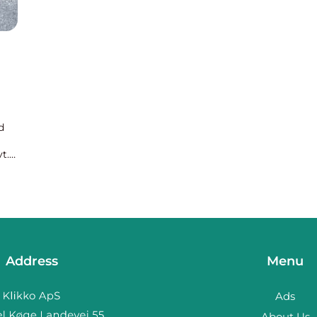
d
t.
Address
Menu
Ads
About Us