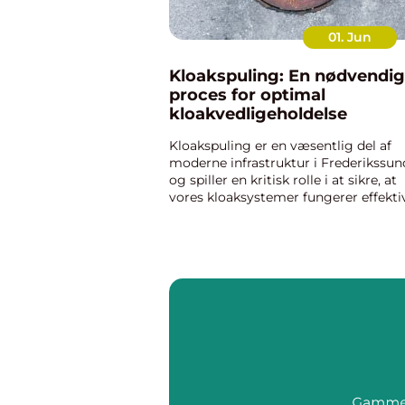
01. Jun
Kloakspuling: En nødvendig
proces for optimal
kloakvedligeholdelse
Kloakspuling er en væsentlig del af
moderne infrastruktur i Frederikssun
og spiller en kritisk rolle i at sikre, at
vores kloaksystemer fungerer effektiv
Mange er dog ikke bevidste om,
vigtigheden af regelmæssig
kloakspuling og de mang...