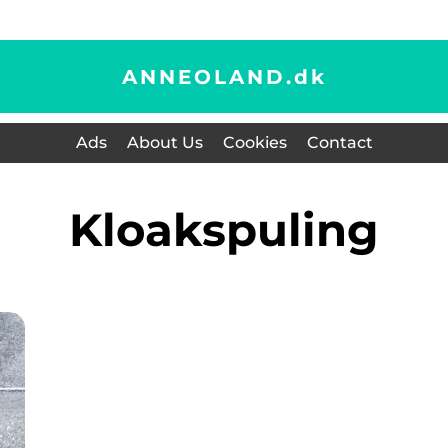
ANNEOLAND.
dk
Ads
About Us
Cookies
Contact
kloakspuling