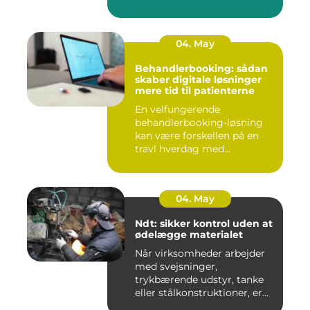
04. May
Behandlerbooking: sådan
skaber digitale løsninger
mere tid til patienterne
En velfungerende
behandlerbooking-løsning
kan være forskellen på en
travl hverdag med
aflysninger, t...
04. May
Ndt: sikker kontrol uden at
ødelægge materialet
Når virksomheder arbejder
med svejsninger,
trykbærende udstyr, tanke
eller stålkonstruktioner, er
fe...