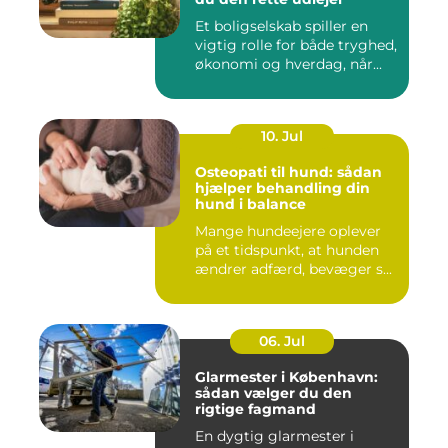
Et boligselskab spiller en
vigtig rolle for både tryghed,
økonomi og hverdag, når...
10. Jul
Osteopati til hund: sådan
hjælper behandling din
hund i balance
Mange hundeejere oplever
på et tidspunkt, at hunden
ændrer adfærd, bevæger s...
06. Jul
Glarmester i København:
sådan vælger du den
rigtige fagmand
En dygtig glarmester i