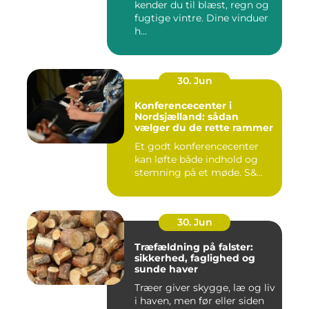
kender du til blæst, regn og
fugtige vintre. Dine vinduer
h...
30. Jun
Konferencecenter i
Nordsjælland: sådan
vælger du de rette rammer
Et godt konferencecenter
kan løfte både indhold og
stemning på et møde. S&...
30. Jun
Træfældning på falster:
sikkerhed, faglighed og
sunde haver
Træer giver skygge, læ og liv
i haven, men før eller siden