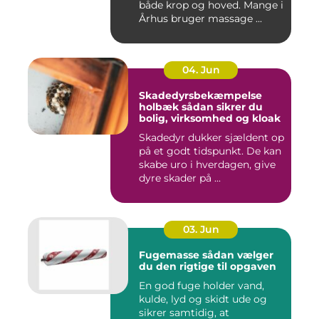
både krop og hoved. Mange i
Århus bruger massage ...
04. Jun
Skadedyrsbekæmpelse
holbæk sådan sikrer du
bolig, virksomhed og kloak
Skadedyr dukker sjældent op
på et godt tidspunkt. De kan
skabe uro i hverdagen, give
dyre skader på ...
03. Jun
Fugemasse sådan vælger
du den rigtige til opgaven
En god fuge holder vand,
kulde, lyd og skidt ude og
sikrer samtidig, at