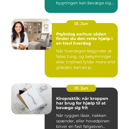
bygningen kan bevæge sig
ud...
01. Jun
Psykolog aarhus: sådan
finder du den rette hjælp i
en travl hverdag
Når hverdagen begynder at
føles tung, og bekymringer
eller tristhed fylder mere end
glæden, kan en p...
01. Jun
Kiropraktik: når kroppen
har brug for hjælp til at
bevæge sig frit
Når ryggen låser, nakken
spænder, eller hovedpinen
bliver en fast følgesven...