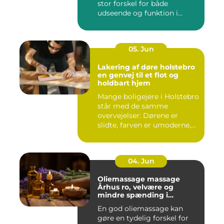
stor forskel for både
udseende og funktion i
haven. Mange ...
05. Jun
Lakering af døre holstebro
en genvej til et flot og
holdbart hjem
Mange boligejere i Holstebro
står med de samme
overvejelser: Dørene er
slidte, farven er umoderne,
o...
04. Jun
Oliemassage massage
Århus ro, velvære og
mindre spænding i
kroppen
En god oliemassage kan
gøre en tydelig forskel for