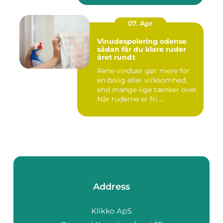
07. Apr
Vinudespolering odense
sådan får du klare ruder
året rundt
Rene vinduer gør mere for
en bolig eller virksomhed,
end mange lige tænker over.
Når ruderne er fri ...
Address