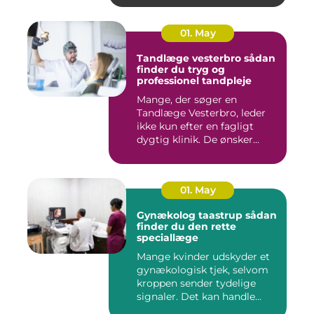
01. May
Tandlæge vesterbro sådan
finder du tryg og
professionel tandpleje
Mange, der søger en
Tandlæge Vesterbro, leder
ikke kun efter en fagligt
dygtig klinik. De ønsker
ogs...
01. May
Gynækolog taastrup sådan
finder du den rette
speciallæge
Mange kvinder udskyder et
gynækologisk tjek, selvom
kroppen sender tydelige
signaler. Det kan handle...