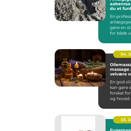
aabenraa sådan få
du et fun
flot ude
En profess
anlægsgar
gøre en st
for både 
funktion i
Mange ...
04. 
Oliemass
massage År
velvære 
spænding
En god ol
kan gøre e
forskel fo
og hoved.
Århus bru
massage ..
03. 
Fugemasse så