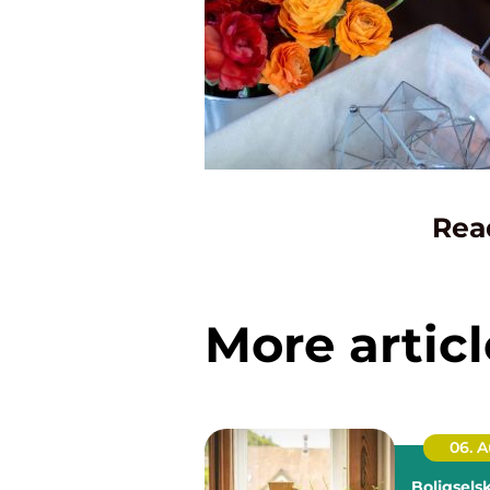
Rea
More articl
06. 
Boligsels