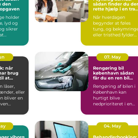
u den
sådan finder du de
l opgaven
rette hjælp i en trav
hverdag
ge holder
Når hverdagen
e, lyd og
begynder at føles
tung, og bekymring
at
eller tristhed fylder
n kan
mere end glæden,
 ud...
kan en p...
Jun
07. May
k: når
Rengøring bil
har brug
københavn sådan
il at
får du en ren bil
g frit
uden besvær
 låser,
Rengøring af bilen i
ænder, eller
København kan
n bliver en
hurtigt blive
ven...
nedprioriteret i en
travl hverdag med
arbejde, børn...
May
04. May
ager viborg
Behandlerbooking: