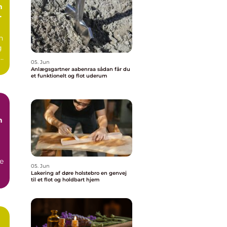
n
n
g
e.
05. Jun
Anlægsgartner aabenraa sådan får du
et funktionelt og flot uderum
n
e
05. Jun
Lakering af døre holstebro en genvej
til et flot og holdbart hjem