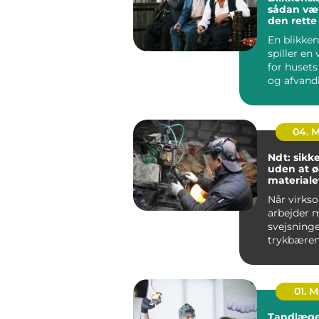
sådan væ
den rett
til opgav
En blikken
spiller en 
for husets
og afvand
udført blik
04. 
Ndt: sikk
uden at 
materiale
Når virks
arbejder 
svejsninge
trykbæren
tanke elle
stålkonstr
fe...
01. 
Tandlæge