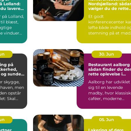
å Lolland:
Nordsjælland: såda
 du lavere
vælger du de rette
ning
rammer
 på Lolland,
Et godt
til blæst,
konferencecenter ka
ugtige
løfte både indhold o
ne vinduer
stemning på et mød
S&...
Jun
30. Jun
ing på
Restaurant aalborg
ikkerhed,
sådan finder du de
 og sunde
rette oplevelse i
byen
er skygge,
Aalborg har udviklet
i haven, men
sig til en levende
iden opstår
madby, hvor klassisk
et: Skal
caféer, moderne
æres e...
bistroer og
specialise...
Jun
05. Jun
rtner
Lakering af døre