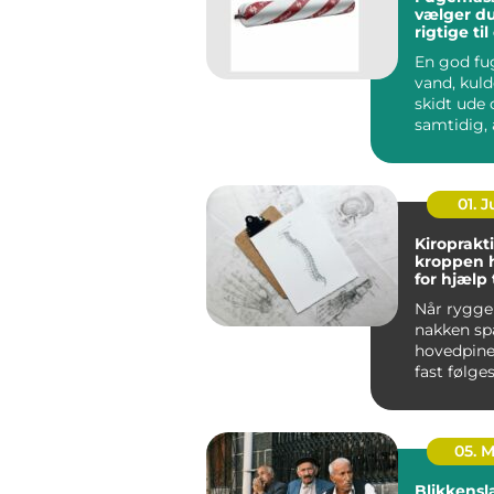
vælger d
rigtige ti
En god fu
vand, kuld
skidt ude og sikrer
samtidig, 
bygninge
bevæge sig
01. 
Kiroprakti
kroppen 
for hjælp t
bevæge si
Når ryggen
nakken sp
hovedpine
fast følges
05. 
Blikkensl