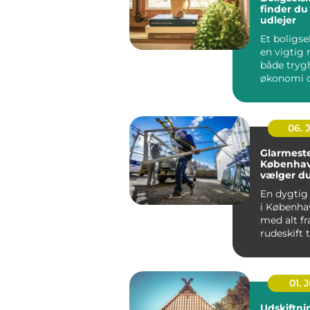
finder du
udlejer
Et boligse
en vigtig r
både tryg
økonomi o
når...
06. 
Glarmeste
Københav
vælger d
rigtige 
En dygtig
i Københa
med alt fr
rudeskift ti
01. J
Udskiftni