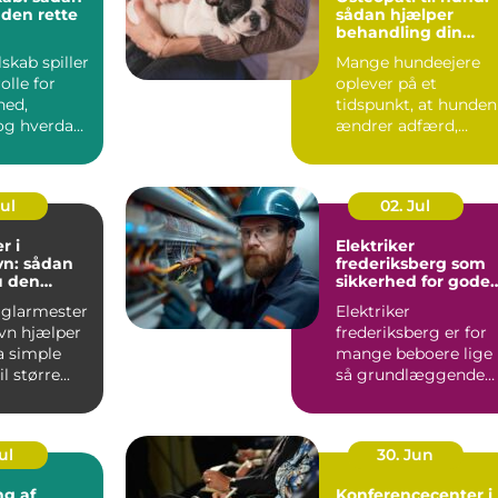
 den rette
sådan hjælper
behandling din
hund i balance
lskab spiller
Mange hundeejere
olle for
oplever på et
hed,
tidspunkt, at hunden
g hverdag,
ændrer adfærd,
bevæger s...
Jul
02. Jul
r i
Elektriker
n: sådan
frederiksberg som
u den
sikkerhed for gode
fagmand
elinstallationer
 glarmester
Elektriker
vn hjælper
frederiksberg er for
a simple
mange beboere lige
l større...
så grundlæggende
som velfungerende
varmekilder og...
ul
30. Jun
ng af
Konferencecenter i