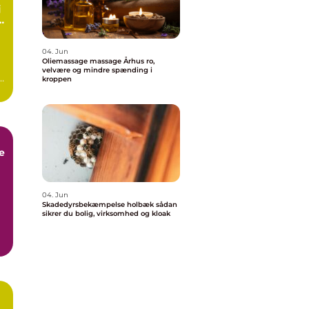
rt
04. Jun
Oliemassage massage Århus ro,
velvære og mindre spænding i
kroppen
e
k
04. Jun
Skadedyrsbekæmpelse holbæk sådan
sikrer du bolig, virksomhed og kloak
e