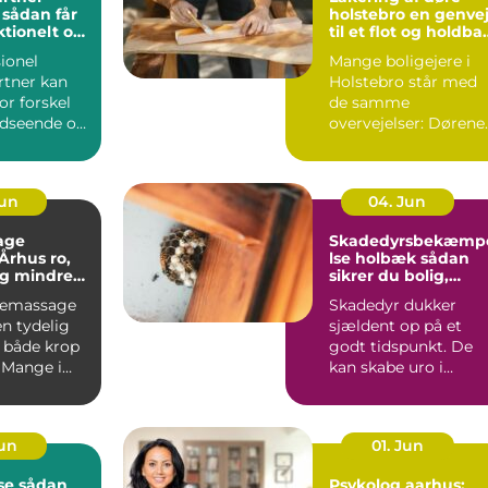
r
holstebro en genvej
ktionelt og
til et flot og holdba
rum
hjem
ionel
Mange boligejere i
tner kan
Holstebro står med
or forskel
de samme
udseende og
overvejelser: Dørene
 haven.
er slidte, farven er
umoderne, o...
Jun
04. Jun
age
Skadedyrsbekæmp
hus ro,
lse holbæk sådan
og mindre
sikrer du bolig,
 i kroppen
virksomhed og kloa
iemassage
Skadedyr dukker
n tydelig
sjældent op på et
r både krop
godt tidspunkt. De
 Mange i
kan skabe uro i
ger
hverdagen, give dyr
.
skader på ...
Jun
01. Jun
dan
Psykolog aarhus: