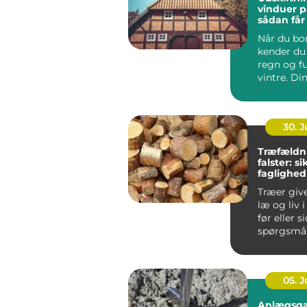
vinduer p
sådan får
varmereg
Når du bor
kender du 
regn og f
vintre. Di
h...
30. 
Træfældn
falster: s
faglighed
haver
Træer giv
læ og liv 
før eller s
spørgsmål
træet besk
05. 
Anlægsga