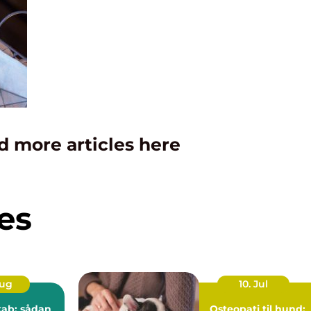
d more articles here
es
Aug
10. Jul
kab: sådan
Osteopati til hund: