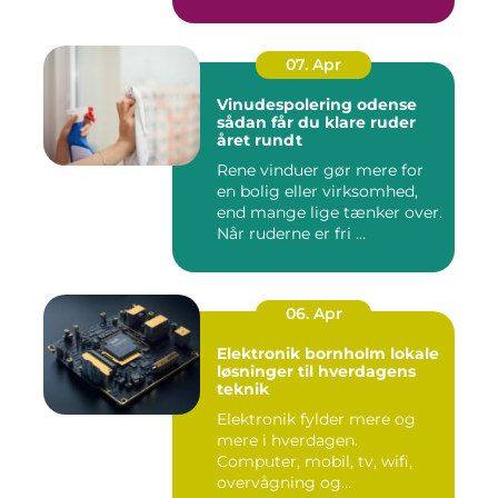
ogs...
07. Apr
Vinudespolering odense
sådan får du klare ruder
året rundt
Rene vinduer gør mere for
en bolig eller virksomhed,
end mange lige tænker over.
Når ruderne er fri ...
06. Apr
Elektronik bornholm lokale
løsninger til hverdagens
teknik
Elektronik fylder mere og
mere i hverdagen.
Computer, mobil, tv, wifi,
overvågning og