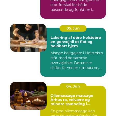
stor forskel for både
udseende og funktion i
haven. Mange ...
05. Jun
Lakering af døre holstebro
en genvej til et flot og
holdbart hjem
Mange boligejere i Holstebro
står med de samme
overvejelser: Dørene er
slidte, farven er umoderne,
o...
04. Jun
Oliemassage massage
Århus ro, velvære og
mindre spænding i
kroppen
En god oliemassage kan
gøre en tydelig forskel for