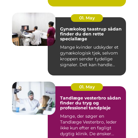
fe...
01. May
Gynækolog taastrup sådan
finder du den rette
speciallæge
Mange kvinder udskyder et
gynækologisk tjek, selvom
kroppen sender tydelige
signaler. Det kan handle...
01. May
Tandlæge vesterbro sådan
finder du tryg og
professionel tandpleje
Mange, der søger en
Tandlæge Vesterbro, leder
ikke kun efter en fagligt
dygtig klinik. De ønsker