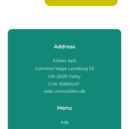
småapparater i...
Address
web:
www.klikko.dk
Menu
Ads