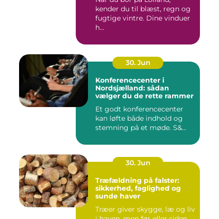
kender du til blæst, regn og
fugtige vintre. Dine vinduer
h...
30. Jun
Konferencecenter i
Nordsjælland: sådan
vælger du de rette rammer
Et godt konferencecenter
kan løfte både indhold og
stemning på et møde. S&...
30. Jun
Træfældning på falster:
sikkerhed, faglighed og
sunde haver
Træer giver skygge, læ og liv
i haven, men før eller siden