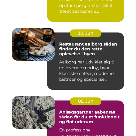
opstår spørgsmålet: Skal
træet beskæres e...
30. Jun
Restaurant aalborg sådan
finder du den rette
oplevelse i byen
Aalborg har udviklet sig til
en levende madby, hvor
klassiske caféer, moderne
bistroer og specialise...
05. Jun
Anlægsgartner aabenraa
sådan får du et funktionelt
og flot uderum
En professionel
anlægsgartner kan gøre en