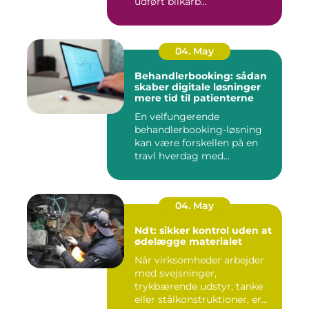
udført blikarb...
04. May
Behandlerbooking: sådan
skaber digitale løsninger
mere tid til patienterne
En velfungerende
behandlerbooking-løsning
kan være forskellen på en
travl hverdag med
aflysninger, t...
04. May
Ndt: sikker kontrol uden at
ødelægge materialet
Når virksomheder arbejder
med svejsninger,
trykbærende udstyr, tanke
eller stålkonstruktioner, er