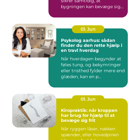
sikrer samtidig, at
bygningen kan bevæge sig
ud...
01. Jun
Psykolog aarhus: sådan
finder du den rette hjælp i
en travl hverdag
Når hverdagen begynder at
føles tung, og bekymringer
eller tristhed fylder mere end
glæden, kan en p...
01. Jun
Kiropraktik: når kroppen
har brug for hjælp til at
bevæge sig frit
Når ryggen låser, nakken
spænder, eller hovedpinen