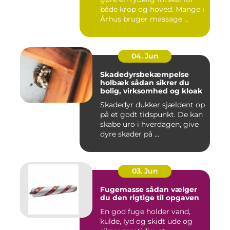
både krop og hoved. Mange i
Århus bruger massage ...
04. Jun
Skadedyrsbekæmpelse
holbæk sådan sikrer du
bolig, virksomhed og kloak
Skadedyr dukker sjældent op
på et godt tidspunkt. De kan
skabe uro i hverdagen, give
dyre skader på ...
03. Jun
Fugemasse sådan vælger
du den rigtige til opgaven
En god fuge holder vand,
kulde, lyd og skidt ude og