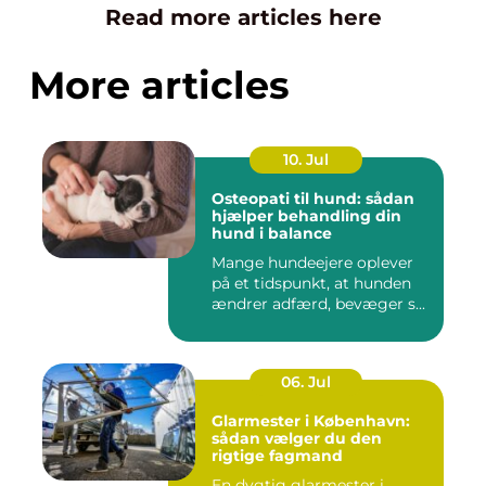
Read more articles here
More articles
10. Jul
Osteopati til hund: sådan
hjælper behandling din
hund i balance
Mange hundeejere oplever
på et tidspunkt, at hunden
ændrer adfærd, bevæger s...
06. Jul
Glarmester i København:
sådan vælger du den
rigtige fagmand
En dygtig glarmester i