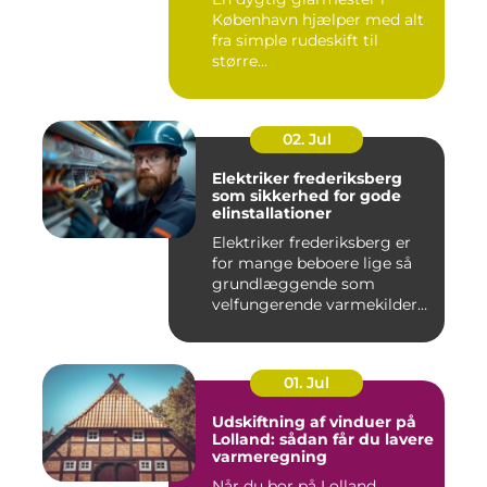
København hjælper med alt
fra simple rudeskift til
større...
02. Jul
Elektriker frederiksberg
som sikkerhed for gode
elinstallationer
Elektriker frederiksberg er
for mange beboere lige så
grundlæggende som
velfungerende varmekilder
og...
01. Jul
Udskiftning af vinduer på
Lolland: sådan får du lavere
varmeregning
Når du bor på Lolland,