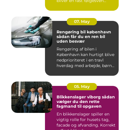
bliver en fast følgesven...
07. May
Rengøring bil københavn
sådan får du en ren bil
uden besvær
Rengøring af bilen i
København kan hurtigt blive
nedprioriteret i en travl
hverdag med arbejde, børn...
05. May
Blikkenslager viborg sådan
vælger du den rette
fagmand til opgaven
En blikkenslager spiller en
vigtig rolle for husets tag,
facade og afvanding. Korrekt