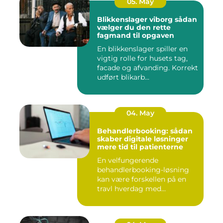
05. May
Blikkenslager viborg sådan
vælger du den rette
fagmand til opgaven
En blikkenslager spiller en
vigtig rolle for husets tag,
facade og afvanding. Korrekt
udført blikarb...
04. May
Behandlerbooking: sådan
skaber digitale løsninger
mere tid til patienterne
En velfungerende
behandlerbooking-løsning
kan være forskellen på en
travl hverdag med
aflysninger, t...