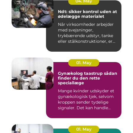
04. May
Ndt: sikker kontrol uden at
ødelægge materialet
Når virksomheder arbejder
med svejsninger,
trykbærende udstyr, tanke
eller stålkonstruktioner, er
fe...
01. May
Gynækolog taastrup sådan
finder du den rette
speciallæge
Mange kvinder udskyder et
gynækologisk tjek, selvom
kroppen sender tydelige
signaler. Det kan handle...
01. May