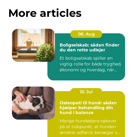
More articles
06. Aug
Boligselskab: sådan finder
du den rette udlejer
Et boligselskab spiller en
vigtig rolle for både tryghed,
økonomi og hverdag, når...
10. Jul
Osteopati til hund: sådan
hjælper behandling din
hund i balance
Mange hundeejere oplever
på et tidspunkt, at hunden
ændrer adfærd, bevæger s...