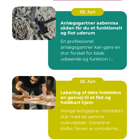
05. Jun
Anlægsgartner aabenraa
sådan får du et funktionelt
og flot uderum
En professionel
anlægsgartner kan gøre en
stor forskel for både
udseende og funktion i
haven. Mange ...
05. Jun
Lakering af døre holstebro
en genvej til et flot og
holdbart hjem
Mange boligejere i Holstebro
står med de samme
overvejelser: Dørene er
slidte, farven er umoderne,
o...