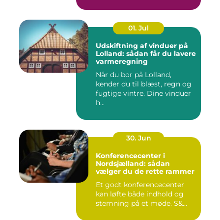
og...
01. Jul
Udskiftning af vinduer på
Lolland: sådan får du lavere
varmeregning
Når du bor på Lolland,
kender du til blæst, regn og
fugtige vintre. Dine vinduer
h...
30. Jun
Konferencecenter i
Nordsjælland: sådan
vælger du de rette rammer
Et godt konferencecenter
kan løfte både indhold og
stemning på et møde. S&...