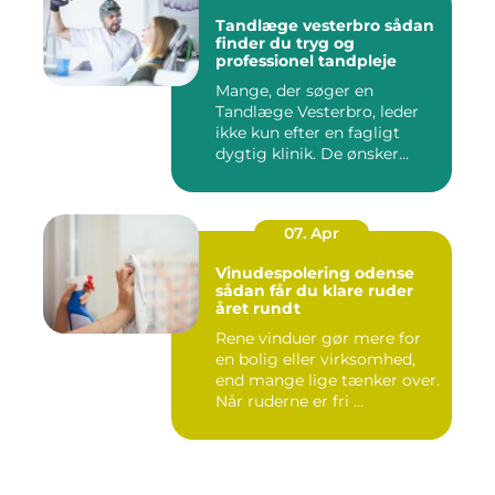
Tandlæge vesterbro sådan
finder du tryg og
professionel tandpleje
Mange, der søger en
Tandlæge Vesterbro, leder
ikke kun efter en fagligt
dygtig klinik. De ønsker
ogs...
07. Apr
Vinudespolering odense
sådan får du klare ruder
året rundt
Rene vinduer gør mere for
en bolig eller virksomhed,
end mange lige tænker over.
Når ruderne er fri ...