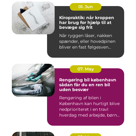
01. Jun
Kiropraktik: når kroppen
har brug for hjælp til at
bevæge sig frit
Når ryggen låser, nakken
spænder, eller hovedpinen
bliver en fast følgesven...
07. May
Rengøring bil københavn
sådan får du en ren bil
uden besvær
Rengøring af bilen i
København kan hurtigt blive
nedprioriteret i en travl
hverdag med arbejde, børn...