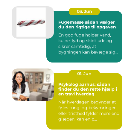
03. Jun
Fugemasse sådan vælger
du den rigtige til opgaven
En god fuge holder vand,
kulde, lyd og skidt ude og
sikrer samtidig, at
bygningen kan bevæge sig
ud...
01. Jun
Psykolog aarhus: sådan
finder du den rette hjælp i
en travl hverdag
Når hverdagen begynder at
føles tung, og bekymringer
eller tristhed fylder mere end
glæden, kan en p...