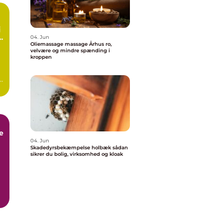
rt
04. Jun
Oliemassage massage Århus ro,
velvære og mindre spænding i
kroppen
e
04. Jun
Skadedyrsbekæmpelse holbæk sådan
sikrer du bolig, virksomhed og kloak
k
e