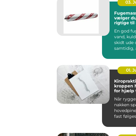
03. 
Fugemasse så
vælger d
rigtige ti
En god fu
vand, kuld
skidt ude og sikrer
samtidig, 
bygninge
bevæge sig
01. 
Kiroprakti
kroppen 
for hjælp t
bevæge si
Når ryggen
nakken sp
hovedpine
fast følges