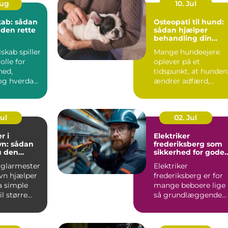
Aug
10. Jul
kab: sådan
Osteopati til hund:
 den rette
sådan hjælper
behandling din
hund i balance
lskab spiller
Mange hundeejere
olle for
oplever på et
hed,
tidspunkt, at hunden
g hverdag,
ændrer adfærd,
bevæger s...
Jul
02. Jul
r i
Elektriker
n: sådan
frederiksberg som
u den
sikkerhed for gode
fagmand
elinstallationer
 glarmester
Elektriker
vn hjælper
frederiksberg er for
a simple
mange beboere lige
l større...
så grundlæggende
som velfungerende
varmekilder og...