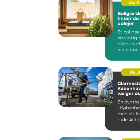
06. 
Boligsels
finder du
udlejer
Et boligse
en vigtig r
både tryg
økonomi o
når...
06. 
Glarmeste
Københav
vælger d
rigtige 
En dygtig
i Københa
med alt fr
rudeskift ti