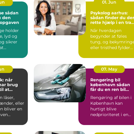
Jun
01. Jun
dan
Psykolog aarhus:
u den
sådan finder du de
l opgaven
rette hjælp i en trav
hverdag
ge holder
Når hverdagen
e, lyd og
begynder at føles
tung, og bekymring
at
eller tristhed fylder
n kan
mere end glæden,
 ud...
kan en p...
Jun
07. May
k: når
Rengøring bil
har brug
københavn sådan
il at
får du en ren bil
g frit
uden besvær
 låser,
Rengøring af bilen i
ænder, eller
København kan
n bliver en
hurtigt blive
ven...
nedprioriteret i en
travl hverdag med
arbejde, børn...