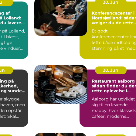
ul
30. Jun
ng af
Konferencecenter i
å Lolland:
Nordsjælland: såda
 du lavere
vælger du de rette
ning
rammer
 på Lolland,
Et godt
til blæst,
konferencecenter ka
ugtige
løfte både indhold o
ne vinduer
stemning på et mød
S&...
Jun
30. Jun
ing på
Restaurant aalborg
ikkerhed,
sådan finder du de
 og sunde
rette oplevelse i
byen
er skygge,
Aalborg har udviklet
i haven, men
sig til en levende
iden opstår
madby, hvor klassisk
et: Skal
caféer, moderne
æres e...
bistroer og
specialise...