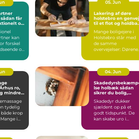
Jun
05. Jun
rtner
Lakering af døre
r
holstebro en genvej
ktionelt og
til et flot og holdba
rum
hjem
ionel
Mange boligejere i
tner kan
Holstebro står med
or forskel
de samme
udseende og
overvejelser: Dørene
 haven.
er slidte, farven er
umoderne, o...
Jun
04. Jun
age
Skadedyrsbekæmp
hus ro,
lse holbæk sådan
og mindre
sikrer du bolig,
 i kroppen
virksomhed og kloa
iemassage
Skadedyr dukker
n tydelig
sjældent op på et
r både krop
godt tidspunkt. De
 Mange i
kan skabe uro i
ger
hverdagen, give dyr
.
skader på ...