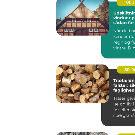
01. J
Udskiftni
vinduer p
sådan får
varmereg
Når du bor
kender du 
regn og f
vintre. Di
h...
30. 
Træfældn
falster: s
faglighed
haver
Træer giv
læ og liv 
før eller s
spørgsmål
træet besk