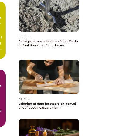
n
n
05. Jun
Anlægsgartner aabenraa sådan får du
g
et funktionelt og flot uderum
e.
n
05. Jun
Lakering af døre holstebro en genvej
til et flot og holdbart hjem
e