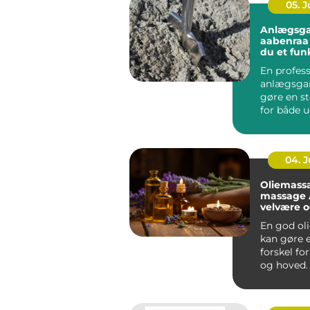
05. 
Anlægsga
aabenraa sådan få
du et fun
flot ude
En profess
anlægsgar
gøre en st
for både 
funktion i
Mange ...
04. 
Oliemass
massage År
velvære 
spænding
En god ol
kan gøre e
forskel fo
og hoved.
Århus bru
massage ..