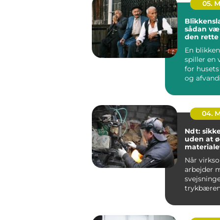
05. 
Blikkensl
sådan væ
den rett
til opgav
En blikken
spiller en 
for husets
og afvand
udført blik
04. 
Ndt: sikk
uden at 
materiale
Når virks
arbejder 
svejsninge
trykbæren
tanke elle
stålkonstr
fe...