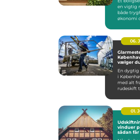
Et boligse
en vigtig r
både tryg
økonomi o
når...
06. 
Glarmeste
Københav
vælger d
rigtige 
En dygtig
i Københa
med alt fr
rudeskift ti
01. J
Udskiftni
vinduer p
sådan får
varmereg