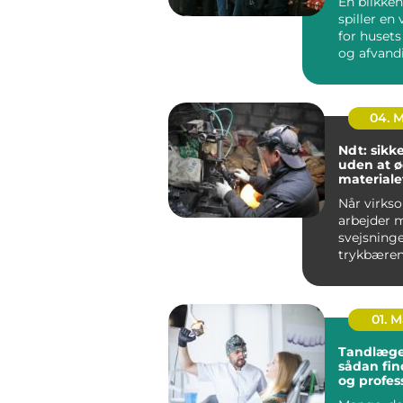
En blikken
spiller en 
for husets
og afvand
udført blik
04. 
Ndt: sikk
uden at 
materiale
Når virks
arbejder 
svejsninge
trykbæren
tanke elle
stålkonstr
fe...
01. 
Tandlæge
sådan fin
og profes
tandpleje