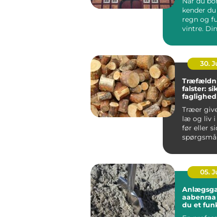
Når du bor
kender du 
regn og f
vintre. Di
h...
30. 
Træfældn
falster: s
faglighed
haver
Træer giv
læ og liv 
før eller s
spørgsmål
træet besk
05. 
Anlægsga
aabenraa sådan få
du et fun
flot ude