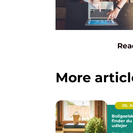
Rea
More articl
06. 
Boligsels
finder du
udlejer