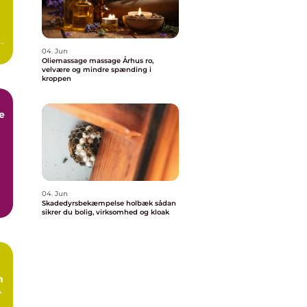
04. Jun
Oliemassage massage Århus ro,
velvære og mindre spænding i
kroppen
e
k
04. Jun
Skadedyrsbekæmpelse holbæk sådan
e
sikrer du bolig, virksomhed og kloak
n
l