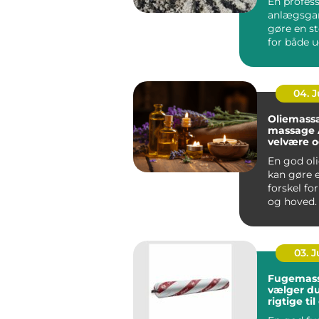
En profess
anlægsgar
gøre en st
for både 
funktion i
Mange ...
04. 
Oliemass
massage År
velvære 
spænding
En god ol
kan gøre e
forskel fo
og hoved.
Århus bru
massage ..
03. 
Fugemasse så
vælger d
rigtige ti