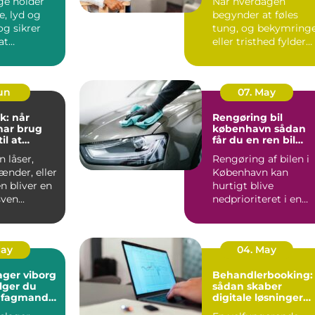
ge holder
Når hverdagen
e, lyd og
begynder at føles
tung, og bekymring
at
eller tristhed fylder
n kan
mere end glæden,
 ud...
kan en p...
Jun
07. May
k: når
Rengøring bil
har brug
københavn sådan
il at
får du en ren bil
g frit
uden besvær
 låser,
Rengøring af bilen i
ænder, eller
København kan
n bliver en
hurtigt blive
ven...
nedprioriteret i en
travl hverdag med
arbejde, børn...
May
04. May
ager viborg
Behandlerbooking:
lger du
sådan skaber
e fagmand
digitale løsninger
en
mere tid til