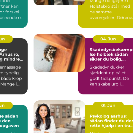
ionel
Mange boligejere i
tner kan
Holstebro står med
or forskel
de samme
udseende og
overvejelser: Dørene
 haven.
er slidte, farven er
umoderne, o...
Jun
04. Jun
age
Skadedyrsbekæmp
hus ro,
lse holbæk sådan
og mindre
sikrer du bolig,
 i kroppen
virksomhed og kloa
iemassage
Skadedyr dukker
n tydelig
sjældent op på et
r både krop
godt tidspunkt. De
 Mange i
kan skabe uro i
ger
hverdagen, give dyr
.
skader på ...
Jun
01. Jun
dan
Psykolog aarhus:
u den
sådan finder du de
l opgaven
rette hjælp i en trav
hverdag