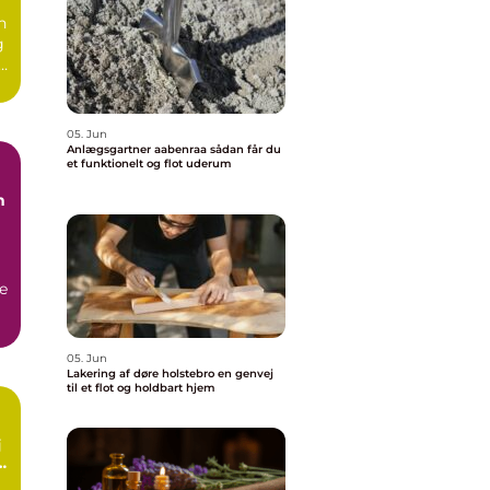
n
g
e.
05. Jun
Anlægsgartner aabenraa sådan får du
et funktionelt og flot uderum
n
e
05. Jun
Lakering af døre holstebro en genvej
til et flot og holdbart hjem
rt