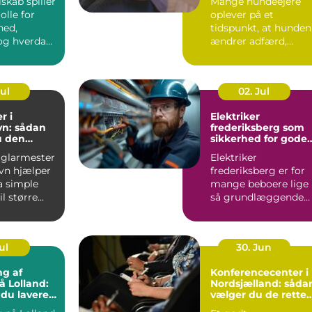
lskab spiller
Mange hundeejere
olle for
oplever på et
hed,
tidspunkt, at hunden
g hverdag,
ændrer adfærd,
bevæger s...
Jul
02. Jul
r i
Elektriker
n: sådan
frederiksberg som
u den
sikkerhed for gode
fagmand
elinstallationer
 glarmester
Elektriker
vn hjælper
frederiksberg er for
a simple
mange beboere lige
l større...
så grundlæggende
som velfungerende
varmekilder og...
ul
30. Jun
ng af
Konferencecenter i
å Lolland:
Nordsjælland: såda
 du lavere
vælger du de rette
ning
rammer