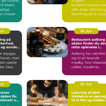
 på Lolland,
Et godt
til blæst,
konferencecenter ka
ugtige
løfte både indhold o
ne vinduer
stemning på et mød
S&...
Jun
30. Jun
ing på
Restaurant aalborg
ikkerhed,
sådan finder du de
 og sunde
rette oplevelse i
byen
er skygge,
Aalborg har udviklet
i haven, men
sig til en levende
iden opstår
madby, hvor klassisk
et: Skal
caféer, moderne
æres e...
bistroer og
specialise...
Jun
05. Jun
rtner
Lakering af døre
r
holstebro en genvej
ktionelt og
til et flot og holdba
rum
hjem