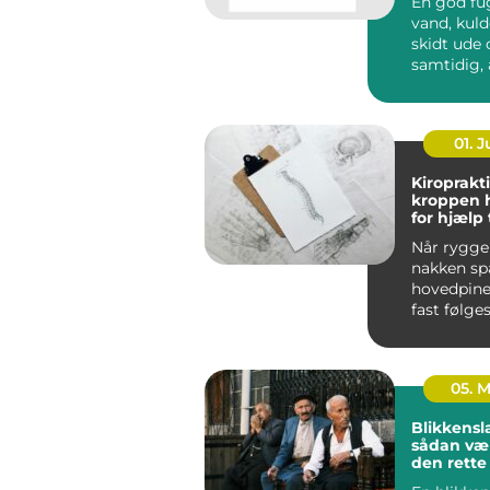
En god fu
vand, kuld
skidt ude og sikrer
samtidig, 
bygninge
bevæge sig
01. 
Kiroprakti
kroppen 
for hjælp t
bevæge si
Når ryggen
nakken sp
hovedpine
fast følges
05. 
Blikkensl
sådan væ
den rett
til opgav