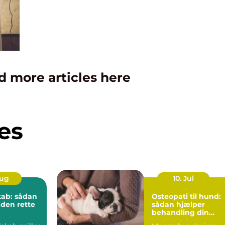
d more articles here
es
Aug
10. Jul
kab: sådan
Osteopati til hund:
 den rette
sådan hjælper
behandling din
hund i balance