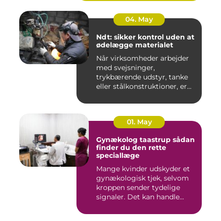
04. May
Ndt: sikker kontrol uden at
ødelægge materialet
Når virksomheder arbejder
med svejsninger,
trykbærende udstyr, tanke
eller stålkonstruktioner, er
fe...
01. May
Gynækolog taastrup sådan
finder du den rette
speciallæge
Mange kvinder udskyder et
gynækologisk tjek, selvom
kroppen sender tydelige
signaler. Det kan handle...