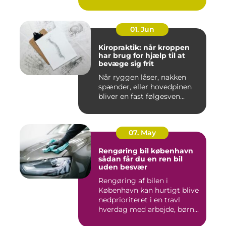
01. Jun
Kiropraktik: når kroppen
har brug for hjælp til at
bevæge sig frit
Når ryggen låser, nakken
spænder, eller hovedpinen
bliver en fast følgesven...
07. May
Rengøring bil københavn
sådan får du en ren bil
uden besvær
Rengøring af bilen i
København kan hurtigt blive
nedprioriteret i en travl
hverdag med arbejde, børn...