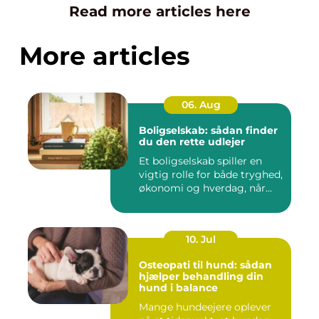
Read more articles here
More articles
06. Aug
Boligselskab: sådan finder
du den rette udlejer
Et boligselskab spiller en
vigtig rolle for både tryghed,
økonomi og hverdag, når...
10. Jul
Osteopati til hund: sådan
hjælper behandling din
hund i balance
Mange hundeejere oplever