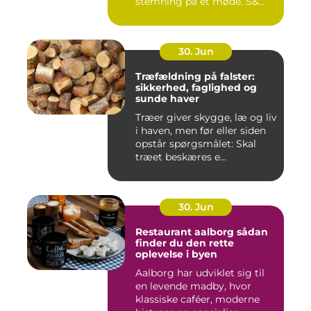
stemning på et møde. S&...
30. Jun
Træfældning på falster:
sikkerhed, faglighed og
sunde haver
Træer giver skygge, læ og liv
i haven, men før eller siden
opstår spørgsmålet: Skal
træet beskæres e...
30. Jun
Restaurant aalborg sådan
finder du den rette
oplevelse i byen
Aalborg har udviklet sig til
en levende madby, hvor
klassiske caféer, moderne