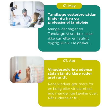
01. May
Tandlæge vesterbro sådan
finder du tryg og
professionel tandpleje
Mange, der søger en
Tandlæge Vesterbro, leder
ikke kun efter en fagligt
dygtig klinik. De ønsker
ogs...
07. Apr
Vinudespolering odense
sådan får du klare ruder
året rundt
Rene vinduer gør mere for
en bolig eller virksomhed,
end mange lige tænker over.
Når ruderne er fri ...