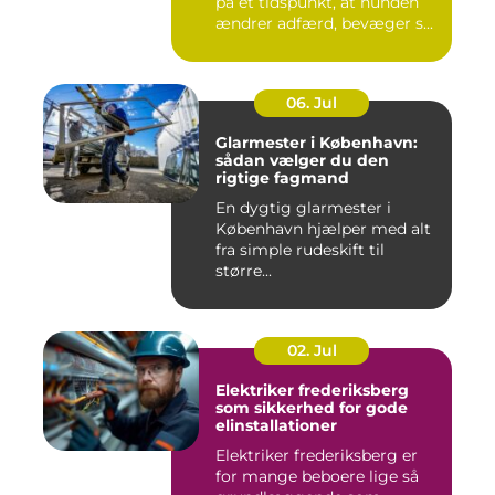
på et tidspunkt, at hunden
ændrer adfærd, bevæger s...
06. Jul
Glarmester i København:
sådan vælger du den
rigtige fagmand
En dygtig glarmester i
København hjælper med alt
fra simple rudeskift til
større...
02. Jul
Elektriker frederiksberg
som sikkerhed for gode
elinstallationer
Elektriker frederiksberg er
for mange beboere lige så