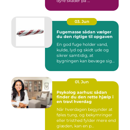
dyre skader på ...
03. Jun
Fugemasse sådan vælger
du den rigtige til opgaven
En god fuge holder vand,
kulde, lyd og skidt ude og
sikrer samtidig, at
bygningen kan bevæge sig
ud...
01. Jun
Psykolog aarhus: sådan
finder du den rette hjælp i
en travl hverdag
Når hverdagen begynder at
føles tung, og bekymringer
eller tristhed fylder mere end
glæden, kan en p...