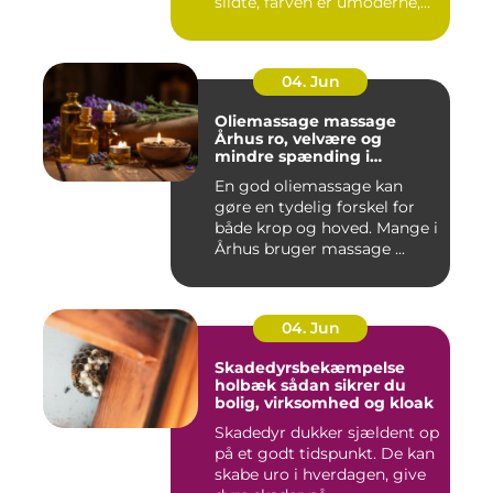
slidte, farven er umoderne,
o...
04. Jun
Oliemassage massage
Århus ro, velvære og
mindre spænding i
kroppen
En god oliemassage kan
gøre en tydelig forskel for
både krop og hoved. Mange i
Århus bruger massage ...
04. Jun
Skadedyrsbekæmpelse
holbæk sådan sikrer du
bolig, virksomhed og kloak
Skadedyr dukker sjældent op
på et godt tidspunkt. De kan
skabe uro i hverdagen, give