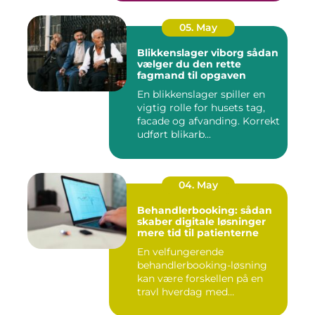
05. May
Blikkenslager viborg sådan
vælger du den rette
fagmand til opgaven
En blikkenslager spiller en
vigtig rolle for husets tag,
facade og afvanding. Korrekt
udført blikarb...
04. May
Behandlerbooking: sådan
skaber digitale løsninger
mere tid til patienterne
En velfungerende
behandlerbooking-løsning
kan være forskellen på en
travl hverdag med
aflysninger, t...