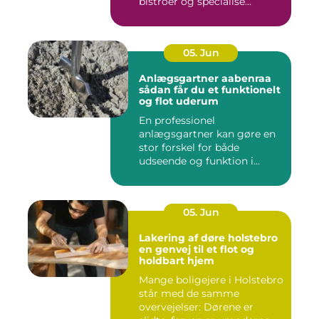
bistroer og specialise...
05. Jun
Anlægsgartner aabenraa
sådan får du et funktionelt
og flot uderum
En professionel
anlægsgartner kan gøre en
stor forskel for både
udseende og funktion i
haven. Mange ...
05. Jun
Lakering af døre holstebro
en genvej til et flot og
holdbart hjem
Mange boligejere i Holstebro
står med de samme
overvejelser: Dørene er