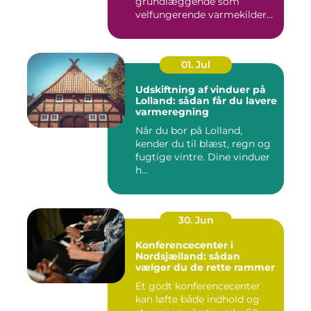
grundlæggende som
velfungerende varmekilder
og...
01. Jul
Udskiftning af vinduer på
Lolland: sådan får du lavere
varmeregning
Når du bor på Lolland,
kender du til blæst, regn og
fugtige vintre. Dine vinduer
h...
30. Jun
Konferencecenter i
Nordsjælland: sådan
vælger du de rette rammer
Et godt konferencecenter
kan løfte både indhold og