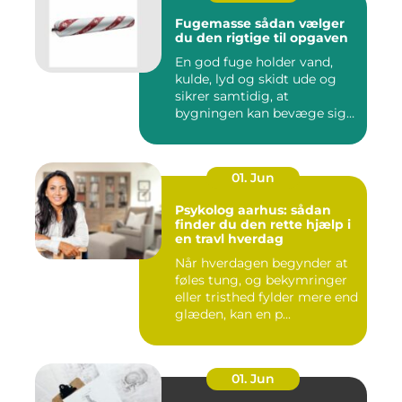
Fugemasse sådan vælger
du den rigtige til opgaven
En god fuge holder vand,
kulde, lyd og skidt ude og
sikrer samtidig, at
bygningen kan bevæge sig
ud...
01. Jun
Psykolog aarhus: sådan
finder du den rette hjælp i
en travl hverdag
Når hverdagen begynder at
føles tung, og bekymringer
eller tristhed fylder mere end
glæden, kan en p...
01. Jun