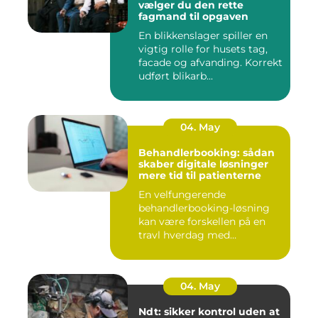
vælger du den rette
fagmand til opgaven
En blikkenslager spiller en
vigtig rolle for husets tag,
facade og afvanding. Korrekt
udført blikarb...
04. May
Behandlerbooking: sådan
skaber digitale løsninger
mere tid til patienterne
En velfungerende
behandlerbooking-løsning
kan være forskellen på en
travl hverdag med
aflysninger, t...
04. May
Ndt: sikker kontrol uden at