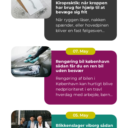
Kiropraktik: når kroppen
har brug for hjælp til at
bevæge sig frit
Når ryggen låser, nakken
spænder, eller hovedpinen
bliver en fast følgesven...
07. May
Rengøring bil københavn
sådan får du en ren bil
uden besvær
Rengøring af bilen i
København kan hurtigt blive
nedprioriteret i en travl
hverdag med arbejde, børn...
05. May
Blikkenslager viborg sådan