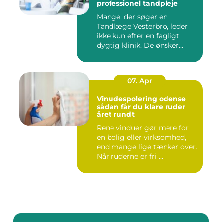
professionel tandpleje
Mange, der søger en
Tandlæge Vesterbro, leder
ikke kun efter en fagligt
dygtig klinik. De ønsker
ogs...
07. Apr
Vinudespolering odense
sådan får du klare ruder
året rundt
Rene vinduer gør mere for
en bolig eller virksomhed,
end mange lige tænker over.
Når ruderne er fri ...