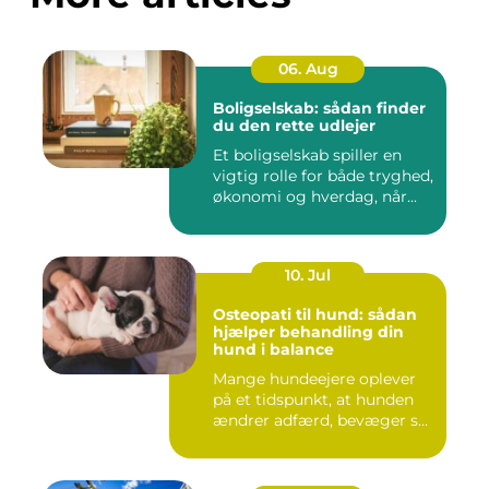
06. Aug
Boligselskab: sådan finder
du den rette udlejer
Et boligselskab spiller en
vigtig rolle for både tryghed,
økonomi og hverdag, når...
10. Jul
Osteopati til hund: sådan
hjælper behandling din
hund i balance
Mange hundeejere oplever
på et tidspunkt, at hunden
ændrer adfærd, bevæger s...