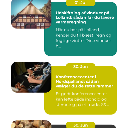
01. Jul
Udskiftning af vinduer på
Lolland: sådan får du lavere
varmeregning
Når du bor på Lolland,
kender du til blæst, regn og
fugtige vintre. Dine vinduer
h...
30. Jun
Konferencecenter i
Nordsjælland: sådan
vælger du de rette rammer
Et godt konferencecenter
kan løfte både indhold og
stemning på et møde. S&...
30. Jun