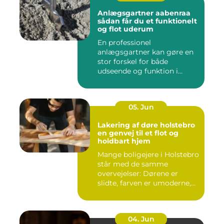
Anlægsgartner aabenraa
sådan får du et funktionelt
og flot uderum
En professionel
anlægsgartner kan gøre en
stor forskel for både
udseende og funktion i
haven. Mange ...
05. Jun
Lakering af døre holstebro
en genvej til et flot og
holdbart hjem
Mange boligejere i Holstebro
står med de samme
overvejelser: Dørene er
slidte, farven er umoderne,
o...
04. Jun