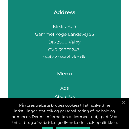
Address
web:
www.klikko.dk
Menu
Ads
About Us
Cookies
På vores website bruges cookies til at huske dine
indstillinger, statistik og personalisering af indhold og
Contact
annoncer. Denne information deles med tredjepart. Ved
Sitemap
fortsat brug af websiden godkender du cookiepolitikken.