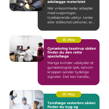
ødelægge materialet
Når virksomheder arbejder
med svejsninger,
trykbærende udstyr, tanke
eller stålkonstruktioner, er
fe...
01. May
Gynækolog taastrup sådan
finder du den rette
speciallæge
Mange kvinder udskyder et
gynækologisk tjek, selvom
kroppen sender tydelige
signaler. Det kan handle...
01. May
Tandlæge vesterbro sådan
finder du tryg og