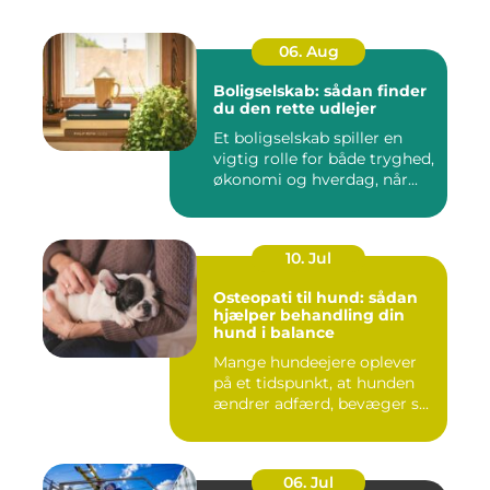
06. Aug
Boligselskab: sådan finder
du den rette udlejer
Et boligselskab spiller en
vigtig rolle for både tryghed,
økonomi og hverdag, når...
10. Jul
Osteopati til hund: sådan
hjælper behandling din
hund i balance
Mange hundeejere oplever
på et tidspunkt, at hunden
ændrer adfærd, bevæger s...
06. Jul