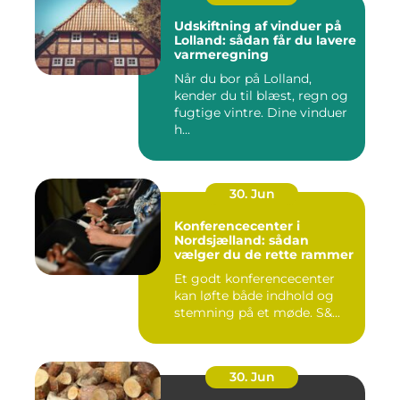
Udskiftning af vinduer på
Lolland: sådan får du lavere
varmeregning
Når du bor på Lolland,
kender du til blæst, regn og
fugtige vintre. Dine vinduer
h...
30. Jun
Konferencecenter i
Nordsjælland: sådan
vælger du de rette rammer
Et godt konferencecenter
kan løfte både indhold og
stemning på et møde. S&...
30. Jun