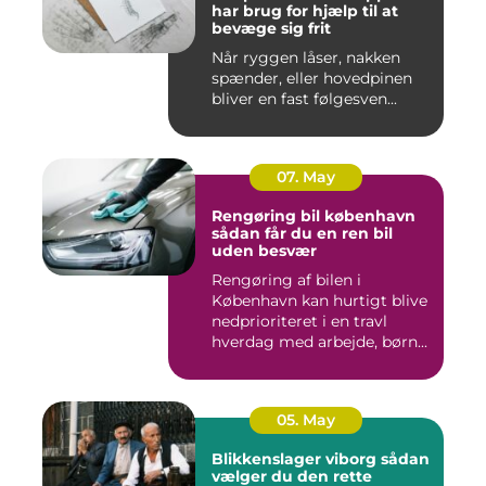
har brug for hjælp til at
bevæge sig frit
Når ryggen låser, nakken
spænder, eller hovedpinen
bliver en fast følgesven...
07. May
Rengøring bil københavn
sådan får du en ren bil
uden besvær
Rengøring af bilen i
København kan hurtigt blive
nedprioriteret i en travl
hverdag med arbejde, børn...
05. May
Blikkenslager viborg sådan
vælger du den rette