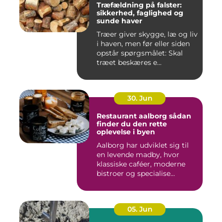
Træfældning på falster:
sikkerhed, faglighed og
sunde haver
Træer giver skygge, læ og liv
i haven, men før eller siden
opstår spørgsmålet: Skal
træet beskæres e...
30. Jun
Restaurant aalborg sådan
finder du den rette
oplevelse i byen
Aalborg har udviklet sig til
en levende madby, hvor
klassiske caféer, moderne
bistroer og specialise...
05. Jun