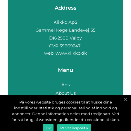
Address
web:
www.klikko.dk
Menu
Ads
About Us
Cookies
På vores website bruges cookies til at huske dine
indstillinger, statistik og personalisering af indhold og
Contact
annoncer. Denne information deles med tredjepart. Ved
Sitemap
fortsat brug af websiden godkender du cookiepolitikken.
Ok
Privatlivspolitik