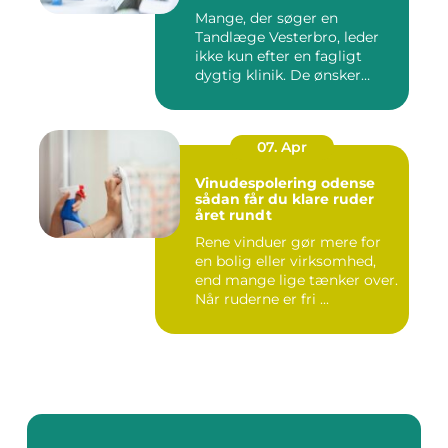
Mange, der søger en
Tandlæge Vesterbro, leder
ikke kun efter en fagligt
dygtig klinik. De ønsker
ogs...
07. Apr
Vinudespolering odense
sådan får du klare ruder
året rundt
Rene vinduer gør mere for
en bolig eller virksomhed,
end mange lige tænker over.
Når ruderne er fri ...