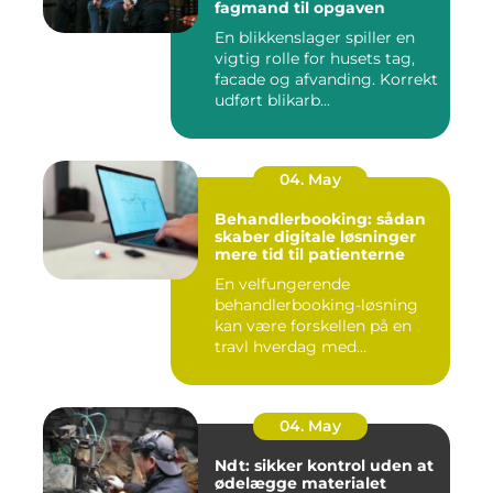
fagmand til opgaven
En blikkenslager spiller en
vigtig rolle for husets tag,
facade og afvanding. Korrekt
udført blikarb...
04. May
Behandlerbooking: sådan
skaber digitale løsninger
mere tid til patienterne
En velfungerende
behandlerbooking-løsning
kan være forskellen på en
travl hverdag med
aflysninger, t...
04. May
Ndt: sikker kontrol uden at
ødelægge materialet