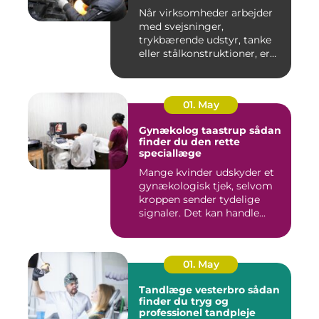
Når virksomheder arbejder
med svejsninger,
trykbærende udstyr, tanke
eller stålkonstruktioner, er
fe...
01. May
Gynækolog taastrup sådan
finder du den rette
speciallæge
Mange kvinder udskyder et
gynækologisk tjek, selvom
kroppen sender tydelige
signaler. Det kan handle...
01. May
Tandlæge vesterbro sådan
finder du tryg og
professionel tandpleje