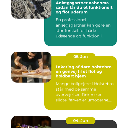
Anlægsgartner aabenraa
sådan får du et funktionelt
og flot uderum
En professionel
anlægsgartner kan gøre en
stor forskel for både
udseende og funktion i
haven. Mange ...
05. Jun
Lakering af døre holstebro
en genvej til et flot og
holdbart hjem
Mange boligejere i Holstebro
står med de samme
overvejelser: Dørene er
slidte, farven er umoderne,
o...
04. Jun