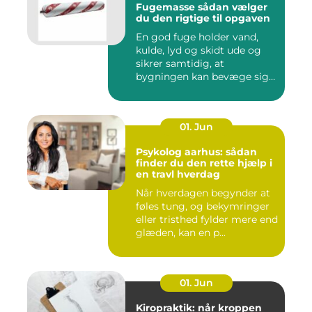
Fugemasse sådan vælger
du den rigtige til opgaven
En god fuge holder vand,
kulde, lyd og skidt ude og
sikrer samtidig, at
bygningen kan bevæge sig
ud...
01. Jun
Psykolog aarhus: sådan
finder du den rette hjælp i
en travl hverdag
Når hverdagen begynder at
føles tung, og bekymringer
eller tristhed fylder mere end
glæden, kan en p...
01. Jun
Kiropraktik: når kroppen