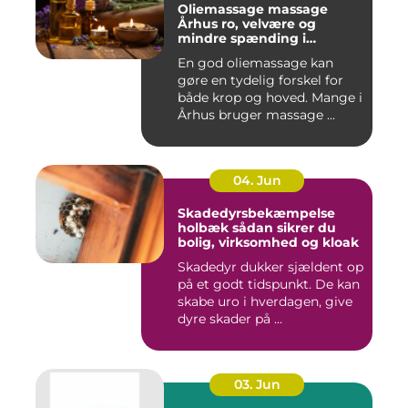
Oliemassage massage
Århus ro, velvære og
mindre spænding i
kroppen
En god oliemassage kan
gøre en tydelig forskel for
både krop og hoved. Mange i
Århus bruger massage ...
04. Jun
Skadedyrsbekæmpelse
holbæk sådan sikrer du
bolig, virksomhed og kloak
Skadedyr dukker sjældent op
på et godt tidspunkt. De kan
skabe uro i hverdagen, give
dyre skader på ...
03. Jun