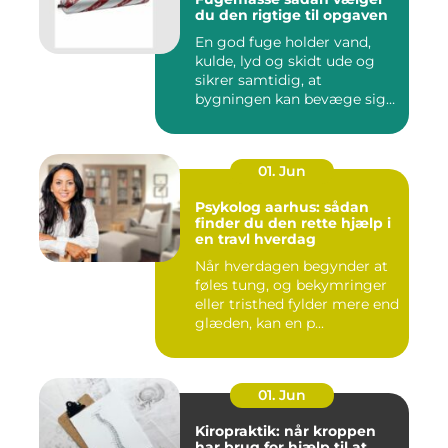
du den rigtige til opgaven
En god fuge holder vand,
kulde, lyd og skidt ude og
sikrer samtidig, at
bygningen kan bevæge sig
ud...
01. Jun
Psykolog aarhus: sådan
finder du den rette hjælp i
en travl hverdag
Når hverdagen begynder at
føles tung, og bekymringer
eller tristhed fylder mere end
glæden, kan en p...
01. Jun
Kiropraktik: når kroppen
har brug for hjælp til at