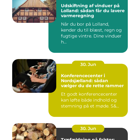
Udskiftning af vinduer på
Lolland: sådan får du lavere
varmeregning
Når du bor på Lolland,
kender du til blæst, regn og
fugtige vintre. Dine vinduer
h...
30. Jun
Konferencecenter i
Nordsjælland: sådan
vælger du de rette rammer
Et godt konferencecenter
kan løfte både indhold og
stemning på et møde. S&...
30. Jun
Træfældning på falster: