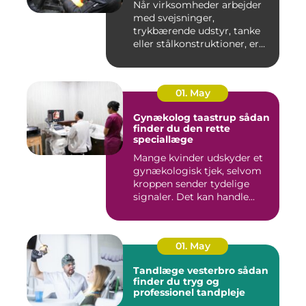
Når virksomheder arbejder
med svejsninger,
trykbærende udstyr, tanke
eller stålkonstruktioner, er
fe...
01. May
Gynækolog taastrup sådan
finder du den rette
speciallæge
Mange kvinder udskyder et
gynækologisk tjek, selvom
kroppen sender tydelige
signaler. Det kan handle...
01. May
Tandlæge vesterbro sådan
finder du tryg og
professionel tandpleje