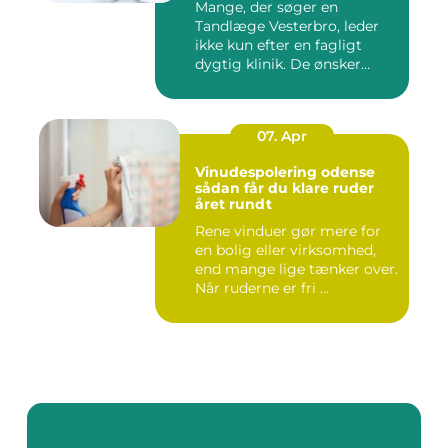
Mange, der søger en
Tandlæge Vesterbro, leder
ikke kun efter en fagligt
dygtig klinik. De ønsker
ogs...
07. Apr
Vinudespolering odense
sådan får du klare ruder
året rundt
Rene vinduer gør mere for
en bolig eller virksomhed,
end mange lige tænker over.
Når ruderne er fri ...