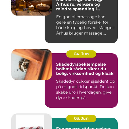
Århus ro, velvære og
mindre spænding i
kroppen
En god oliemassage kan
gøre en tydelig forskel for
både krop og hoved. Mange i
Århus bruger massage ...
04. Jun
Skadedyrsbekæmpelse
holbæk sådan sikrer du
bolig, virksomhed og kloak
Skadedyr dukker sjældent op
på et godt tidspunkt. De kan
skabe uro i hverdagen, give
dyre skader på ...
03. Jun
Fugemasse sådan vælger