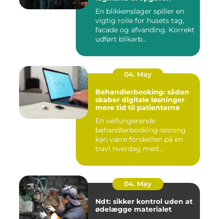
En blikkenslager spiller en
vigtig rolle for husets tag,
facade og afvanding. Korrekt
udført blikarb...
04. May
Behandlerbooking: sådan
skaber digitale løsninger
mere tid til patienterne
En velfungerende
behandlerbooking-løsning
kan være forskellen på en
travl hverdag med
aflysninger, t...
04. May
Ndt: sikker kontrol uden at
ødelægge materialet