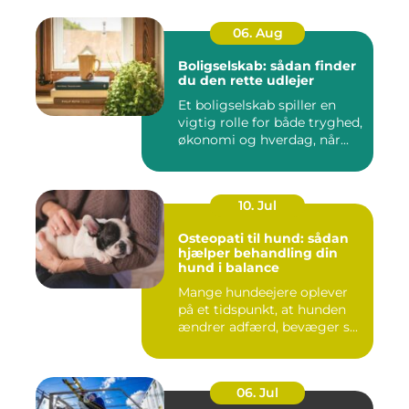
06. Aug
Boligselskab: sådan finder
du den rette udlejer
Et boligselskab spiller en
vigtig rolle for både tryghed,
økonomi og hverdag, når...
10. Jul
Osteopati til hund: sådan
hjælper behandling din
hund i balance
Mange hundeejere oplever
på et tidspunkt, at hunden
ændrer adfærd, bevæger s...
06. Jul