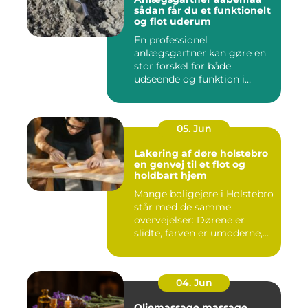
sådan får du et funktionelt
og flot uderum
En professionel
anlægsgartner kan gøre en
stor forskel for både
udseende og funktion i
haven. Mange ...
05. Jun
Lakering af døre holstebro
en genvej til et flot og
holdbart hjem
Mange boligejere i Holstebro
står med de samme
overvejelser: Dørene er
slidte, farven er umoderne,
o...
04. Jun
Oliemassage massage