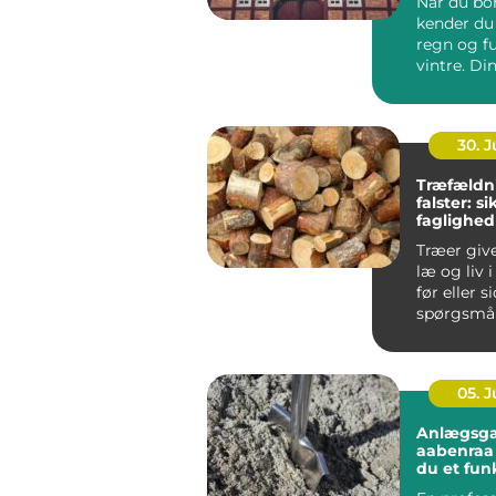
Når du bor
kender du 
regn og f
vintre. Di
h...
30. 
Træfældn
falster: s
faglighed
haver
Træer giv
læ og liv 
før eller s
spørgsmål
træet besk
05. 
Anlægsga
aabenraa sådan få
du et fun
flot ude