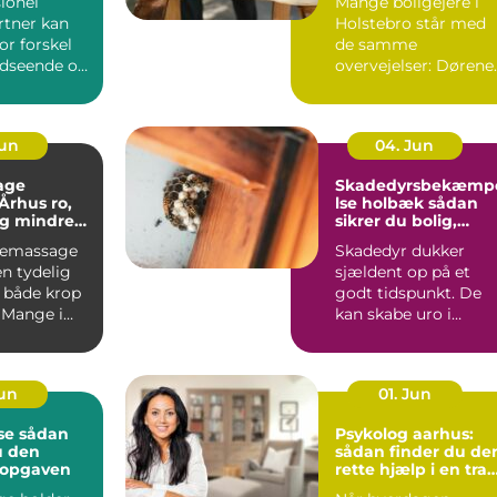
ionel
Mange boligejere i
tner kan
Holstebro står med
or forskel
de samme
udseende og
overvejelser: Dørene
 haven.
er slidte, farven er
umoderne, o...
Jun
04. Jun
age
Skadedyrsbekæmp
hus ro,
lse holbæk sådan
og mindre
sikrer du bolig,
 i kroppen
virksomhed og kloa
iemassage
Skadedyr dukker
n tydelig
sjældent op på et
r både krop
godt tidspunkt. De
 Mange i
kan skabe uro i
ger
hverdagen, give dyr
.
skader på ...
Jun
01. Jun
dan
Psykolog aarhus:
u den
sådan finder du de
l opgaven
rette hjælp i en trav
hverdag