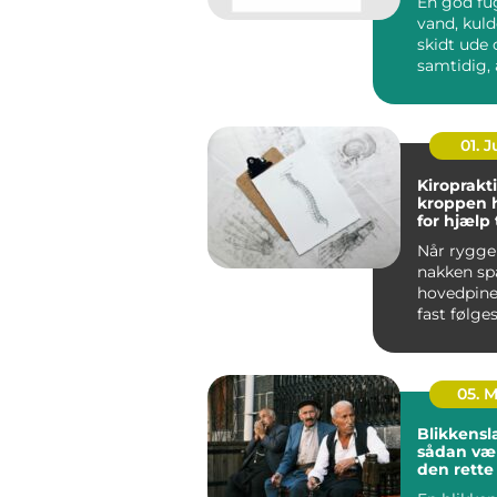
En god fu
vand, kuld
skidt ude og sikrer
samtidig, 
bygninge
bevæge sig
01. 
Kiroprakti
kroppen 
for hjælp t
bevæge si
Når ryggen
nakken sp
hovedpine
fast følges
05. 
Blikkensl
sådan væ
den rett
til opgav