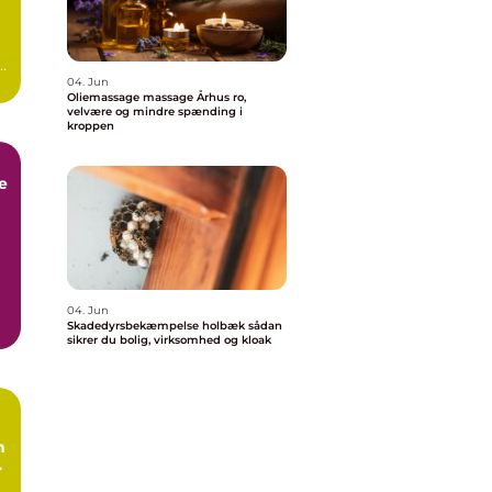
04. Jun
Oliemassage massage Århus ro,
velvære og mindre spænding i
kroppen
e
k
04. Jun
Skadedyrsbekæmpelse holbæk sådan
e
sikrer du bolig, virksomhed og kloak
n
l