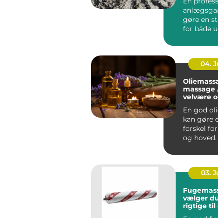
En profess
anlægsgar
gøre en st
for både 
funktion i
Mange ...
04. 
Oliemass
massage År
velvære 
spænding
En god ol
kan gøre e
forskel fo
og hoved.
Århus bru
massage ..
03. 
Fugemasse så
vælger d
rigtige ti