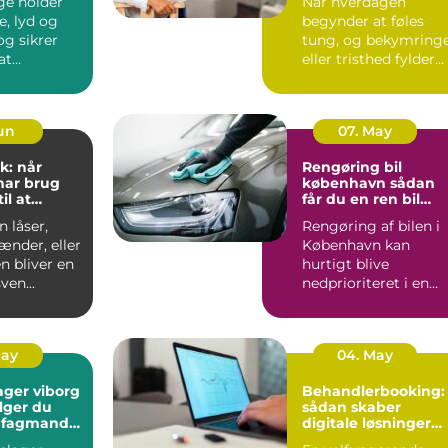
ge holder
Når hverdagen
e, lyd og
begynder at føles
tung, og bekymring
at
eller tristhed fylder
n kan
mere end glæden,
 ud...
kan en p...
Jun
07. May
k: når
Rengøring bil
har brug
københavn sådan
il at
får du en ren bil
g frit
uden besvær
 låser,
Rengøring af bilen i
ænder, eller
København kan
n bliver en
hurtigt blive
ven...
nedprioriteret i en
travl hverdag med
arbejde, børn...
May
04. May
ager viborg
Behandlerbooking:
lger du
sådan skaber
e fagmand
digitale løsninger
en
mere tid til