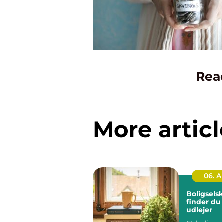
Rea
More articl
06. 
Boligsels
finder du
udlejer