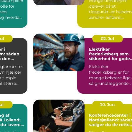
lskab spiller
Mange hundeejere
olle for
oplever på et
hed,
tidspunkt, at hunden
g hverdag,
ændrer adfærd,
bevæger s...
Jul
02. Jul
r i
Elektriker
n: sådan
frederiksberg som
u den
sikkerhed for gode
fagmand
elinstallationer
 glarmester
Elektriker
vn hjælper
frederiksberg er for
a simple
mange beboere lige
l større...
så grundlæggende
som velfungerende
varmekilder og...
ul
30. Jun
ng af
Konferencecenter i
å Lolland:
Nordsjælland: såda
 du lavere
vælger du de rette
ning
rammer