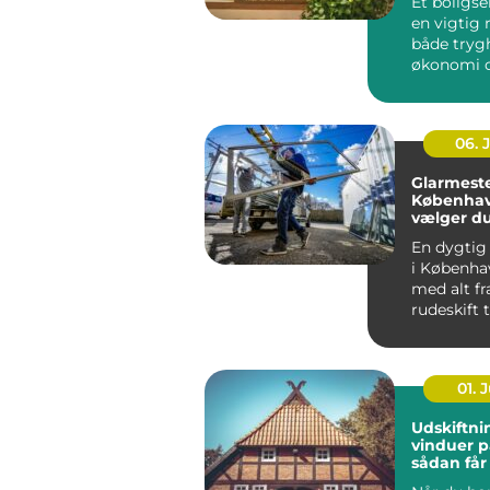
Et boligse
en vigtig r
både tryg
økonomi o
når...
06. 
Glarmeste
Københav
vælger d
rigtige 
En dygtig
i Københa
med alt fr
rudeskift ti
01. J
Udskiftni
vinduer p
sådan får
varmereg