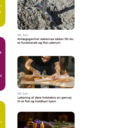
n
g
e.
05. Jun
Anlægsgartner aabenraa sådan får du
et funktionelt og flot uderum
n
e
05. Jun
Lakering af døre holstebro en genvej
til et flot og holdbart hjem
rt