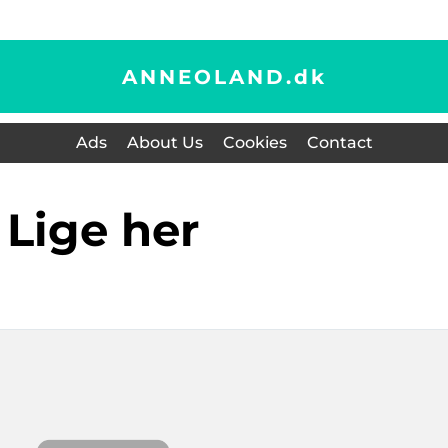
ANNEOLAND.
dk
Ads
About Us
Cookies
Contact
lige her