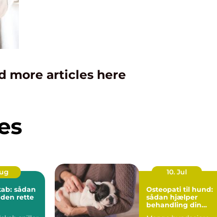
d more articles here
es
Aug
10. Jul
kab: sådan
Osteopati til hund:
 den rette
sådan hjælper
behandling din
hund i balance