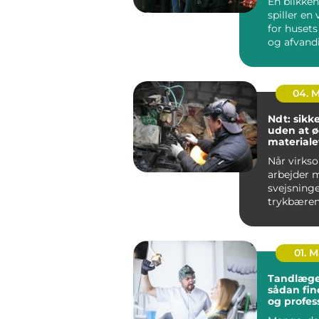
En blikken
spiller en 
for husets
og afvand
udført blik
04. 
Ndt: sikk
uden at 
materiale
Når virks
arbejder 
svejsninge
trykbæren
tanke elle
stålkonstr
fe...
01. 
Tandlæge
sådan fin
og profes
tandpleje