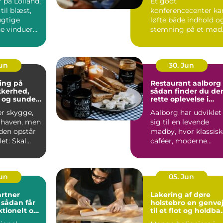
 på Lolland,
Et godt
til blæst,
konferencecenter ka
ugtige
løfte både indhold o
ne vinduer
stemning på et mød
S&...
Jun
30. Jun
ing på
Restaurant aalborg
ikkerhed,
sådan finder du de
 og sunde
rette oplevelse i
byen
er skygge,
Aalborg har udviklet
i haven, men
sig til en levende
iden opstår
madby, hvor klassisk
et: Skal
caféer, moderne
æres e...
bistroer og
specialise...
Jun
05. Jun
rtner
Lakering af døre
r
holstebro en genvej
ktionelt og
til et flot og holdba
rum
hjem