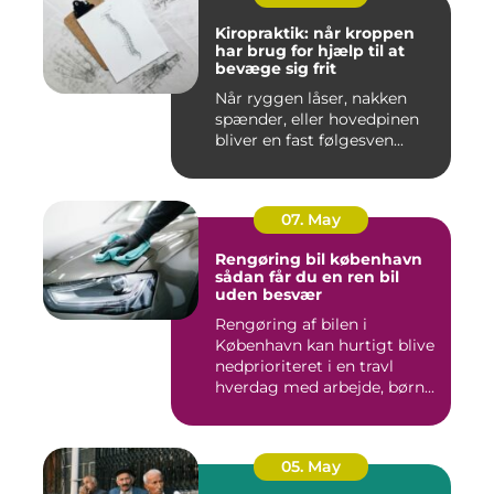
Kiropraktik: når kroppen
har brug for hjælp til at
bevæge sig frit
Når ryggen låser, nakken
spænder, eller hovedpinen
bliver en fast følgesven...
07. May
Rengøring bil københavn
sådan får du en ren bil
uden besvær
Rengøring af bilen i
København kan hurtigt blive
nedprioriteret i en travl
hverdag med arbejde, børn...
05. May