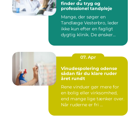
finder du tryg og
professionel tandpleje
Mange, der søger en
Tandlæge Vesterbro, leder
ikke kun efter en fagligt
dygtig klinik. De ønsker
ogs...
07. Apr
Vinudespolering odense
sådan får du klare ruder
året rundt
Rene vinduer gør mere for
en bolig eller virksomhed,
end mange lige tænker over.
Når ruderne er fri ...