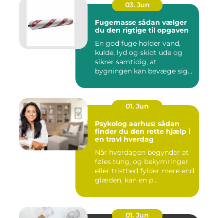
03. Jun
Fugemasse sådan vælger
du den rigtige til opgaven
En god fuge holder vand,
kulde, lyd og skidt ude og
sikrer samtidig, at
bygningen kan bevæge sig
ud...
01. Jun
Psykolog aarhus: sådan
finder du den rette hjælp i
en travl hverdag
Når hverdagen begynder at
føles tung, og bekymringer
eller tristhed fylder mere end
glæden, kan en p...
01. Jun