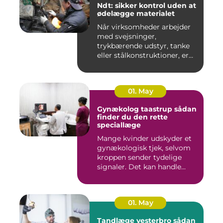
Ndt: sikker kontrol uden at
ødelægge materialet
Når virksomheder arbejder
med svejsninger,
trykbærende udstyr, tanke
eller stålkonstruktioner, er
fe...
01. May
Gynækolog taastrup sådan
finder du den rette
speciallæge
Mange kvinder udskyder et
gynækologisk tjek, selvom
kroppen sender tydelige
signaler. Det kan handle...
01. May
Tandlæge vesterbro sådan