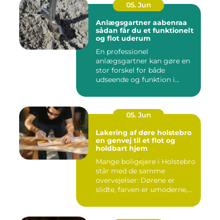
05. Jun
Anlægsgartner aabenraa
sådan får du et funktionelt
og flot uderum
En professionel
anlægsgartner kan gøre en
stor forskel for både
udseende og funktion i
haven. Mange ...
05. Jun
Lakering af døre holstebro
en genvej til et flot og
holdbart hjem
Mange boligejere i Holstebro
står med de samme
overvejelser: Dørene er
slidte, farven er umoderne,
o...