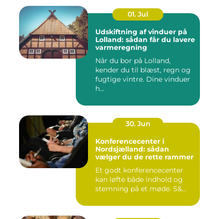
01. Jul
Udskiftning af vinduer på
Lolland: sådan får du lavere
varmeregning
Når du bor på Lolland,
kender du til blæst, regn og
fugtige vintre. Dine vinduer
h...
30. Jun
Konferencecenter i
Nordsjælland: sådan
vælger du de rette rammer
Et godt konferencecenter
kan løfte både indhold og
stemning på et møde. S&...