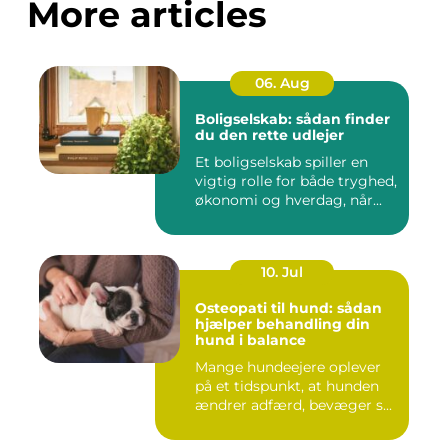
More articles
06. Aug
Boligselskab: sådan finder
du den rette udlejer
Et boligselskab spiller en
vigtig rolle for både tryghed,
økonomi og hverdag, når...
10. Jul
Osteopati til hund: sådan
hjælper behandling din
hund i balance
Mange hundeejere oplever
på et tidspunkt, at hunden
ændrer adfærd, bevæger s...