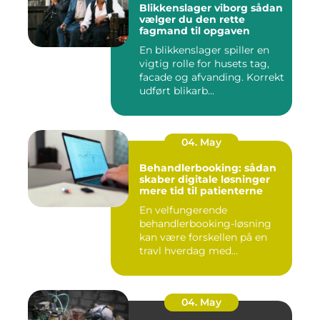
Blikkenslager viborg sådan
vælger du den rette
fagmand til opgaven
En blikkenslager spiller en
vigtig rolle for husets tag,
facade og afvanding. Korrekt
udført blikarb...
04. May
Behandlerbooking: sådan
skaber digitale løsninger
mere tid til patienterne
En velfungerende
behandlerbooking-løsning
kan være forskellen på en
travl hverdag med
aflysninger, t...
04. May