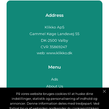
Address
web:
www.klikko.dk
Menu
Ads
About Us
Cookies
På vores website bruges cookies til at huske dine
indstillinger, statistik og personalisering af indhold og
Contact
annoncer. Denne information deles med tredjepart. Ved
Sitemap
fortsat brug af websiden godkender du cookiepolitikken.