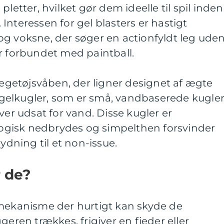
pletter, hvilket gør dem ideelle til spil inden
Interessen for gel blasters er hastigt
og voksne, der søger en actionfyldt leg ude
r forbundet med paintball.
 legetøjsvåben, der ligner designet af ægte
elkugler, som er små, vandbaserede kugler
ver udsat for vand. Disse kugler er
ologisk nedbrydes og simpelthen forsvinder
rydning til et non-issue.
 de?
 mekanisme der hurtigt kan skyde de
geren trækkes, frigiver en fjeder eller