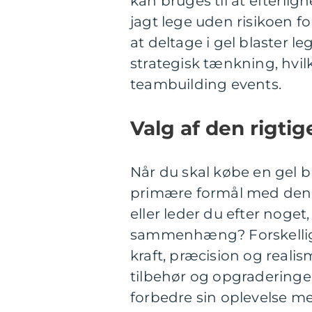
kan bruges til at efterlign
jagt lege uden risikoen fo
at deltage i gel blaster le
strategisk tænkning, hvilke
teambuilding events.
Valg af den rigtig
Når du skal købe en gel blas
primære formål med den er
eller leder du efter nog
sammenhæng? Forskellige
kraft, præcision og realis
tilbehør og opgraderinger
forbedre sin oplevelse me