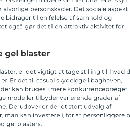
e forskellige militære simulationer eller skjul
r alvorlige personskader. Det sociale aspekt 
ge bidrager til en følelse af samhold og
t også gør det til en attraktiv aktivitet for
e gel blaster
ter, er det vigtigt at tage stilling til, hvad d
. Er det til casual skydelege i baghaven,
et, der kan bruges i mere konkurrencepræget
 modeller tilbyder varierende grader af
me. Derudover er der et stort udvalg af
, man kan investere i, for at personliggøre 
d gel blasters.