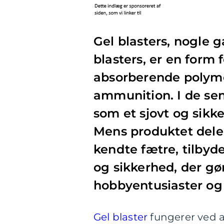
Gel blasters, nogle 
blasters, er en form
absorberende polymer
ammunition. I de sen
som et sjovt og sikker
Mens produktet dele
kendte fætre, tilbyd
og sikkerhed, der gør
hobbyentusiaster og 
Gel blaster
fungerer ved a