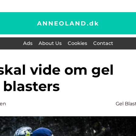
ANNEOLAND.
dk
Ads
About Us
Cookies
Contact
blasters
sen
Gel Blas