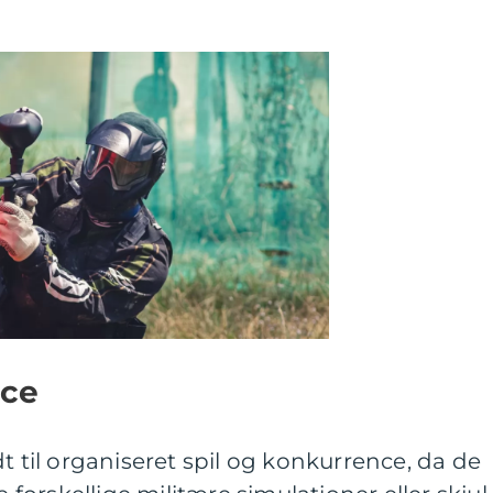
nce
t til organiseret spil og konkurrence, da de