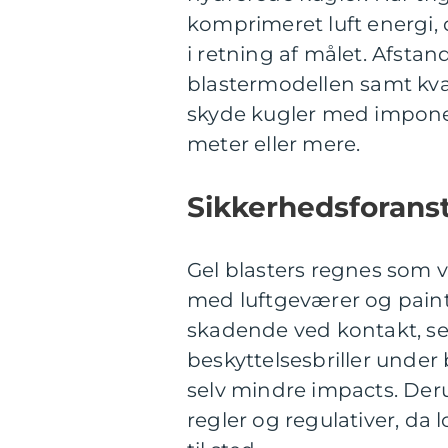
komprimeret luft energi,
i retning af målet. Afst
blastermodellen samt kval
skyde kugler med impone
meter eller mere.
Sikkerhedsforanst
Gel blasters regnes som 
med luftgeværer og paintb
skadende ved kontakt, se
beskyttelsesbriller unde
selv mindre impacts. Derud
regler og regulativer, da l