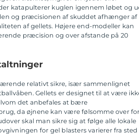
 der katapulterer kuglen igennem løbet og 
anden og præcisionen af skuddet afhænger af
iteten af gellets. Højere end-modeller kan
rende præcision og over afstande på 20
altninger
værende relativt sikre, især sammenlignet
allvåben. Gellets er designet til at være ikk
lvom det anbefales at bære
r brug, da øjnene kan være følsomme over fo
over skal man sikre sig at følge alle lokale
ovgivningen for gel blasters varierer fra sted