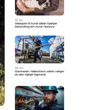
10. Jul
Osteopati til hund: sådan hjælper
behandling din hund i balance
06. Jul
Glarmester i København: sådan vælger
du den rigtige fagmand