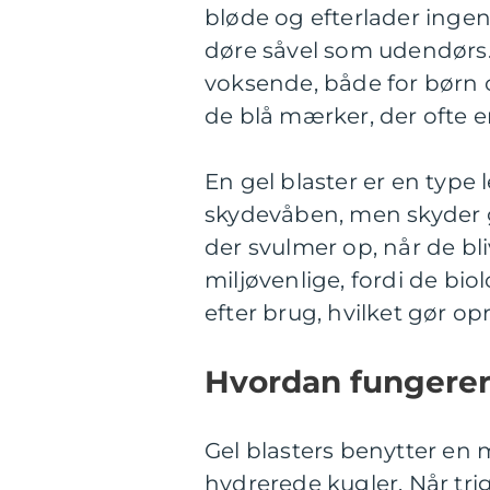
bløde og efterlader ingen 
døre såvel som udendørs. 
voksende, både for børn 
de blå mærker, der ofte e
En gel blaster er en type
skydevåben, men skyder g
der svulmer op, når de bli
miljøvenlige, fordi de bi
efter brug, hvilket gør op
Hvordan fungerer
Gel blasters benytter en
hydrerede kugler. Når trig