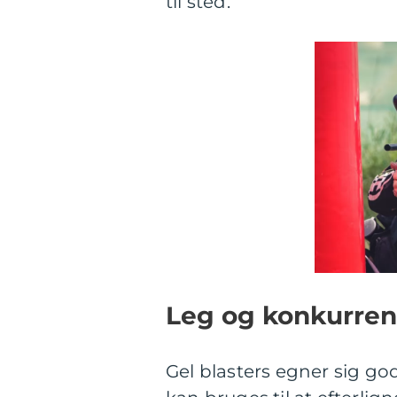
til sted.
Leg og konkurre
Gel blasters egner sig god