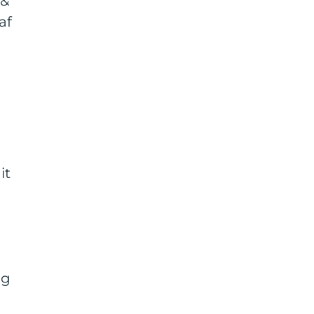
 &
af
it
og