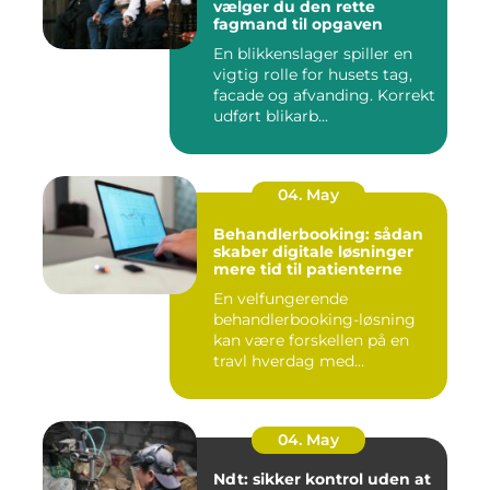
vælger du den rette
fagmand til opgaven
En blikkenslager spiller en
vigtig rolle for husets tag,
facade og afvanding. Korrekt
udført blikarb...
04. May
Behandlerbooking: sådan
skaber digitale løsninger
mere tid til patienterne
En velfungerende
behandlerbooking-løsning
kan være forskellen på en
travl hverdag med
aflysninger, t...
04. May
Ndt: sikker kontrol uden at