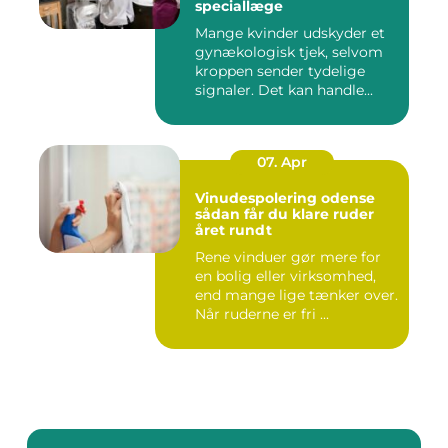
speciallæge
Mange kvinder udskyder et
gynækologisk tjek, selvom
kroppen sender tydelige
signaler. Det kan handle...
07. Apr
Vinudespolering odense
sådan får du klare ruder
året rundt
Rene vinduer gør mere for
en bolig eller virksomhed,
end mange lige tænker over.
Når ruderne er fri ...