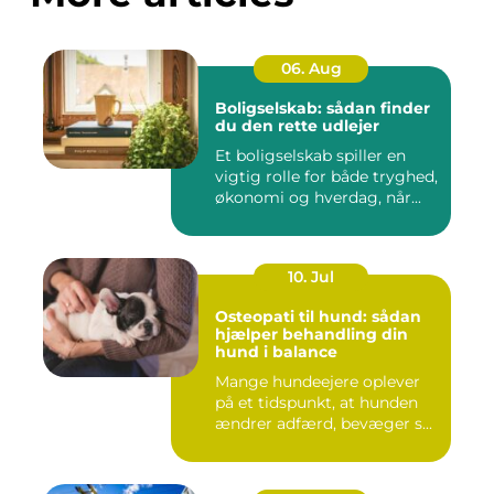
06. Aug
Boligselskab: sådan finder
du den rette udlejer
Et boligselskab spiller en
vigtig rolle for både tryghed,
økonomi og hverdag, når...
10. Jul
Osteopati til hund: sådan
hjælper behandling din
hund i balance
Mange hundeejere oplever
på et tidspunkt, at hunden
ændrer adfærd, bevæger s...