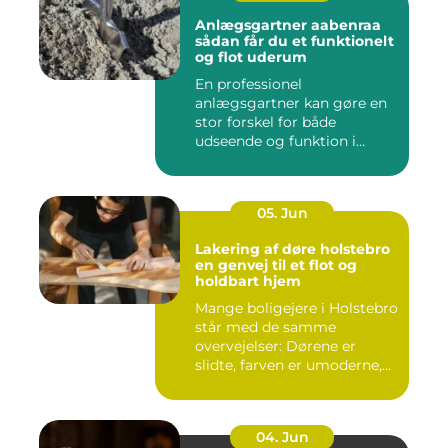
Anlægsgartner aabenraa
sådan får du et funktionelt
og flot uderum
En professionel
anlægsgartner kan gøre en
stor forskel for både
udseende og funktion i
haven. Mange ...
05. Jun
Lakering af døre holstebro
en genvej til et flot og
holdbart hjem
Mange boligejere i Holstebro
står med de samme
overvejelser: Dørene er
slidte, farven er umoderne,
o...
04. Jun