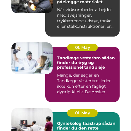
ødelægge materialet
Når virksomheder arbejder
med svejsninger,
trykbærende udstyr, tanke
eller stålkonstruktioner, er
fe...
01. May
Tandlæge vesterbro sådan
finder du tryg og
professionel tandpleje
Mange, der søger en
Tandlæge Vesterbro, leder
ikke kun efter en fagligt
dygtig klinik. De ønsker
ogs...
01. May
Gynækolog taastrup sådan
finder du den rette