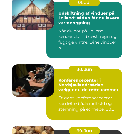
01. Jul
Udskiftning af vinduer på
Lolland: sådan får du lavere
varmeregning
Når du bor på Lolland,
kender du til blæst, regn og
fugtige vintre. Dine vinduer
h...
30. Jun
Konferencecenter i
Nordsjælland: sådan
vælger du de rette rammer
Et godt konferencecenter
kan løfte både indhold og
stemning på et møde. S&...
30. Jun