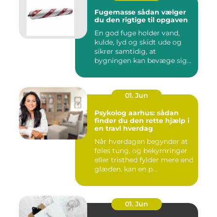
Fugemasse sådan vælger
du den rigtige til opgaven
En god fuge holder vand,
kulde, lyd og skidt ude og
sikrer samtidig, at
bygningen kan bevæge sig
ud...
01. Jun
Psykolog aarhus: sådan
finder du den rette hjælp i
en travl hverdag
Når hverdagen begynder at
føles tung, og bekymringer
eller tristhed fylder mere end
glæden, kan en p...
01. Jun