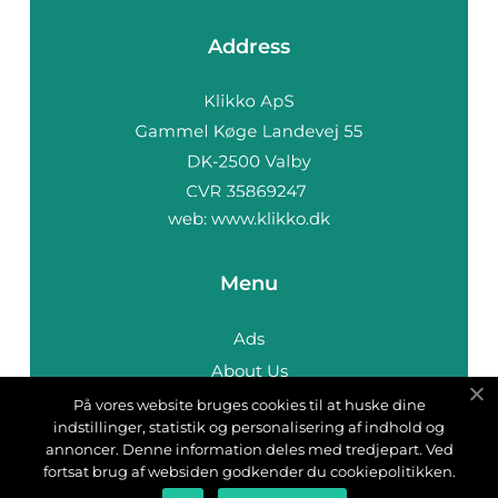
Address
web:
www.klikko.dk
Menu
Ads
About Us
Cookies
På vores website bruges cookies til at huske dine
indstillinger, statistik og personalisering af indhold og
Contact
annoncer. Denne information deles med tredjepart. Ved
Sitemap
fortsat brug af websiden godkender du cookiepolitikken.