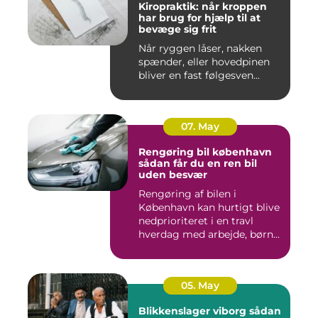
Kiropraktik: når kroppen
har brug for hjælp til at
bevæge sig frit
Når ryggen låser, nakken
spænder, eller hovedpinen
bliver en fast følgesven...
07. May
Rengøring bil københavn
sådan får du en ren bil
uden besvær
Rengøring af bilen i
København kan hurtigt blive
nedprioriteret i en travl
hverdag med arbejde, børn...
05. May
Blikkenslager viborg sådan