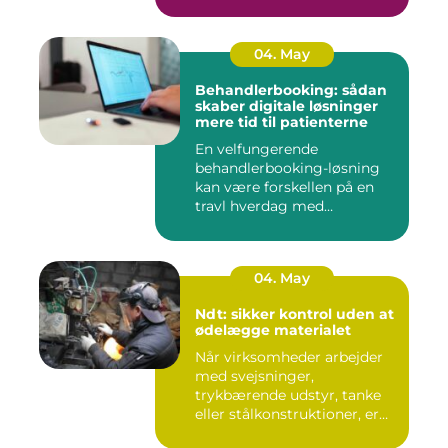
04. May
Behandlerbooking: sådan
skaber digitale løsninger
mere tid til patienterne
En velfungerende
behandlerbooking-løsning
kan være forskellen på en
travl hverdag med
aflysninger, t...
04. May
Ndt: sikker kontrol uden at
ødelægge materialet
Når virksomheder arbejder
med svejsninger,
trykbærende udstyr, tanke
eller stålkonstruktioner, er
fe...