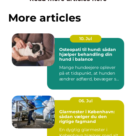
More articles
10. Jul
Osteopati til hund: sådan
hjælper behandling din
hund i balance
Mange hundeejere oplever
på et tidspunkt, at hunden
ændrer adfærd, bevæger s...
06. Jul
Glarmester i København:
sådan vælger du den
rigtige fagmand
En dygtig glarmester i
København hjælper med alt