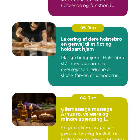
udseende og funktion i
haven. Mange ...
05. Jun
Lakering af døre holstebro
en genvej til et flot og
holdbart hjem
Mange boligejere i Holstebro
står med de samme
overvejelser: Dørene er
slidte, farven er umoderne,
o...
04. Jun
Oliemassage massage
Århus ro, velvære og
mindre spænding i
kroppen
En god oliemassage kan
gøre en tydelig forskel for
både krop og hoved. Mange i