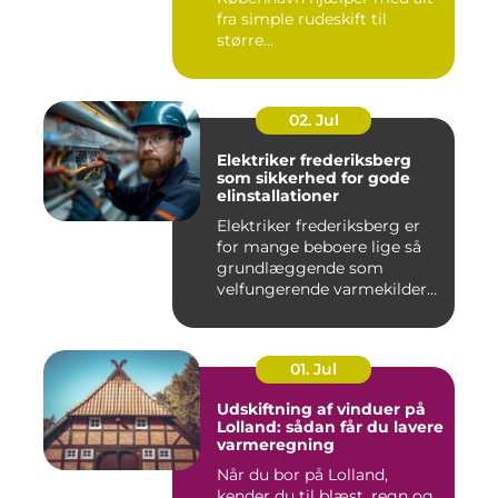
fra simple rudeskift til
større...
02. Jul
Elektriker frederiksberg
som sikkerhed for gode
elinstallationer
Elektriker frederiksberg er
for mange beboere lige så
grundlæggende som
velfungerende varmekilder
og...
01. Jul
Udskiftning af vinduer på
Lolland: sådan får du lavere
varmeregning
Når du bor på Lolland,
kender du til blæst, regn og