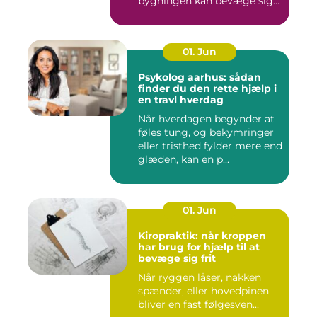
bygningen kan bevæge sig
ud...
01. Jun
Psykolog aarhus: sådan
finder du den rette hjælp i
en travl hverdag
Når hverdagen begynder at
føles tung, og bekymringer
eller tristhed fylder mere end
glæden, kan en p...
01. Jun
Kiropraktik: når kroppen
har brug for hjælp til at
bevæge sig frit
Når ryggen låser, nakken
spænder, eller hovedpinen
bliver en fast følgesven...