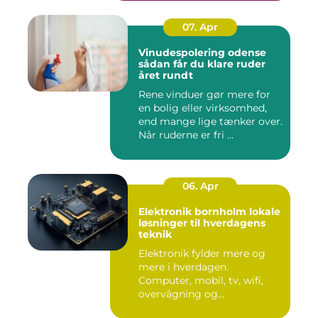
07. Apr
Vinudespolering odense
sådan får du klare ruder
året rundt
Rene vinduer gør mere for
en bolig eller virksomhed,
end mange lige tænker over.
Når ruderne er fri ...
06. Apr
Elektronik bornholm lokale
løsninger til hverdagens
teknik
Elektronik fylder mere og
mere i hverdagen.
Computer, mobil, tv, wifi,
overvågning og
småapparater i...