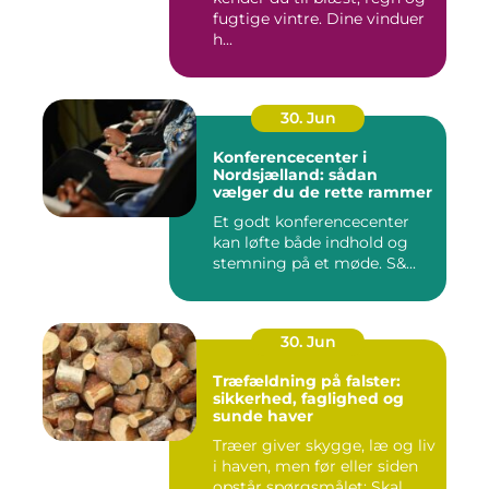
fugtige vintre. Dine vinduer
h...
30. Jun
Konferencecenter i
Nordsjælland: sådan
vælger du de rette rammer
Et godt konferencecenter
kan løfte både indhold og
stemning på et møde. S&...
30. Jun
Træfældning på falster:
sikkerhed, faglighed og
sunde haver
Træer giver skygge, læ og liv
i haven, men før eller siden
opstår spørgsmålet: Skal