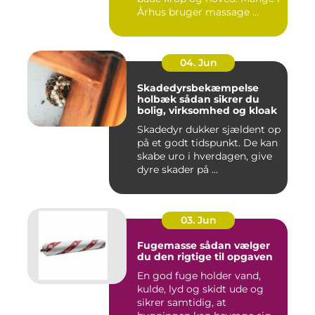
Århus bruger massage ...
04. Jun
Skadedyrsbekæmpelse
holbæk sådan sikrer du
bolig, virksomhed og kloak
Skadedyr dukker sjældent op
på et godt tidspunkt. De kan
skabe uro i hverdagen, give
dyre skader på ...
03. Jun
Fugemasse sådan vælger
du den rigtige til opgaven
En god fuge holder vand,
kulde, lyd og skidt ude og
sikrer samtidig, at