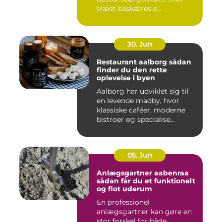
træet beskæres e...
30. Jun
Restaurant aalborg sådan
finder du den rette
oplevelse i byen
Aalborg har udviklet sig til
en levende madby, hvor
klassiske caféer, moderne
bistroer og specialise...
05. Jun
Anlægsgartner aabenraa
sådan får du et funktionelt
og flot uderum
En professionel
anlægsgartner kan gøre en
stor forskel for både