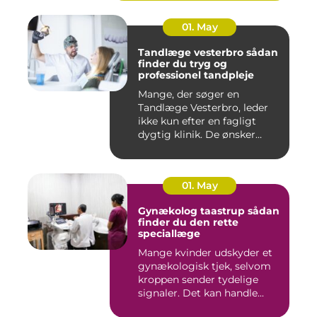
01. May
Tandlæge vesterbro sådan
finder du tryg og
professionel tandpleje
Mange, der søger en
Tandlæge Vesterbro, leder
ikke kun efter en fagligt
dygtig klinik. De ønsker
ogs...
01. May
Gynækolog taastrup sådan
finder du den rette
speciallæge
Mange kvinder udskyder et
gynækologisk tjek, selvom
kroppen sender tydelige
signaler. Det kan handle...