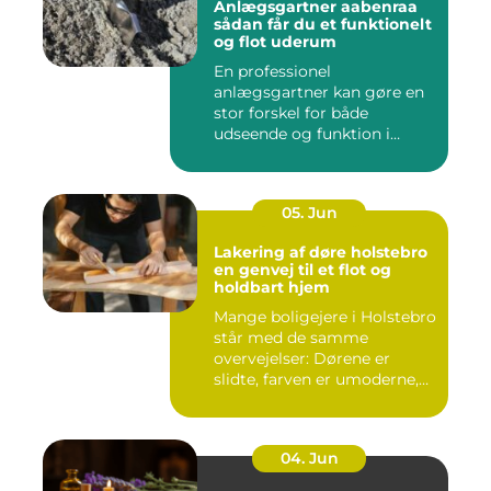
Anlægsgartner aabenraa
sådan får du et funktionelt
og flot uderum
En professionel
anlægsgartner kan gøre en
stor forskel for både
udseende og funktion i
haven. Mange ...
05. Jun
Lakering af døre holstebro
en genvej til et flot og
holdbart hjem
Mange boligejere i Holstebro
står med de samme
overvejelser: Dørene er
slidte, farven er umoderne,
o...
04. Jun