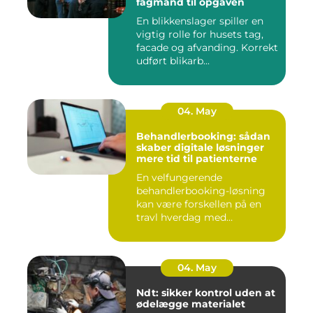
fagmand til opgaven
En blikkenslager spiller en
vigtig rolle for husets tag,
facade og afvanding. Korrekt
udført blikarb...
04. May
Behandlerbooking: sådan
skaber digitale løsninger
mere tid til patienterne
En velfungerende
behandlerbooking-løsning
kan være forskellen på en
travl hverdag med
aflysninger, t...
04. May
Ndt: sikker kontrol uden at
ødelægge materialet