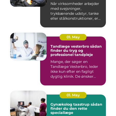
Når virksomheder arbejder
med svejsninger,
trykbærende udstyr, tanke
eller stålkonstruktioner, er
fe...
01. May
Tandlæge vesterbro sådan
finder du tryg og
professionel tandpleje
Mange, der søger en
Tandlæge Vesterbro, leder
ikke kun efter en fagligt
dygtig klinik. De ønsker
ogs...
01. May
Gynækolog taastrup sådan
finder du den rette
speciallæge