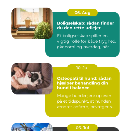
06. Aug
Boligselskab: sådan finder
du den rette udlejer
Et boligselskab spiller en
vigtig rolle for både tryghed,
økonomi og hverdag, når...
10. Jul
Osteopati til hund: sådan
hjælper behandling din
hund i balance
Mange hundeejere oplever
på et tidspunkt, at hunden
ændrer adfærd, bevæger s...
06. Jul