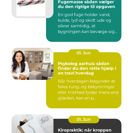
Fugemasse sådan vælger
du den rigtige til opgaven
En god fuge holder vand,
kulde, lyd og skidt ude og
sikrer samtidig, at
bygningen kan bevæge sig
ud...
01. Jun
Psykolog aarhus: sådan
finder du den rette hjælp i
en travl hverdag
Når hverdagen begynder at
føles tung, og bekymringer
eller tristhed fylder mere end
glæden, kan en p...
01. Jun
Kiropraktik: når kroppen