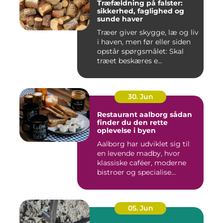
Træfældning på falster:
sikkerhed, faglighed og
sunde haver
Træer giver skygge, læ og liv
i haven, men før eller siden
opstår spørgsmålet: Skal
træet beskæres e...
30. Jun
Restaurant aalborg sådan
finder du den rette
oplevelse i byen
Aalborg har udviklet sig til
en levende madby, hvor
klassiske caféer, moderne
bistroer og specialise...
05. Jun