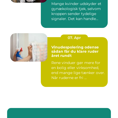
Mange kvinder udskyder et
gynækologisk tjek, selvom
kroppen sender tydelige
signaler. Det kan handle...
07. Apr
Vinudespolering odense
sådan får du klare ruder
året rundt
Rene vinduer gør mere for
en bolig eller virksomhed,
end mange lige tænker over.
Når ruderne er fri ...