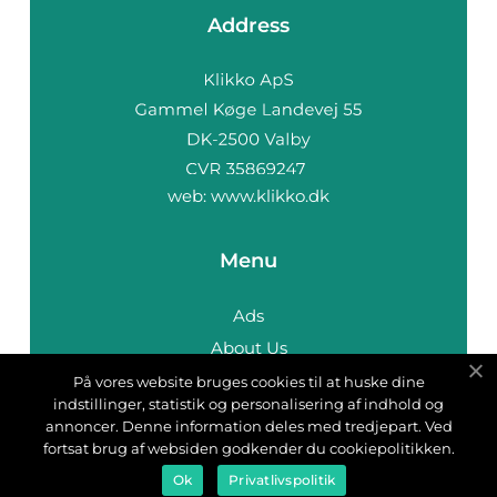
Address
web:
www.klikko.dk
Menu
Ads
About Us
Cookies
På vores website bruges cookies til at huske dine
indstillinger, statistik og personalisering af indhold og
Contact
annoncer. Denne information deles med tredjepart. Ved
Sitemap
fortsat brug af websiden godkender du cookiepolitikken.
Ok
Privatlivspolitik