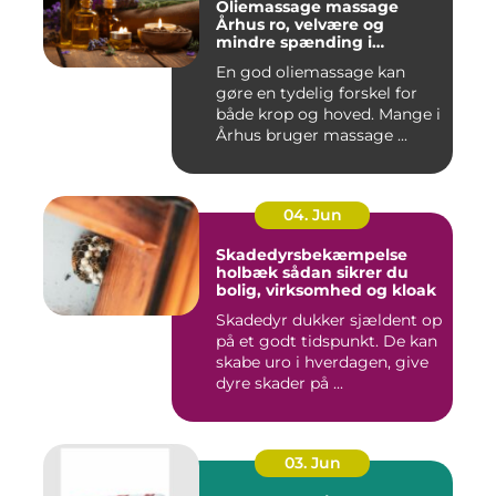
Oliemassage massage
Århus ro, velvære og
mindre spænding i
kroppen
En god oliemassage kan
gøre en tydelig forskel for
både krop og hoved. Mange i
Århus bruger massage ...
04. Jun
Skadedyrsbekæmpelse
holbæk sådan sikrer du
bolig, virksomhed og kloak
Skadedyr dukker sjældent op
på et godt tidspunkt. De kan
skabe uro i hverdagen, give
dyre skader på ...
03. Jun