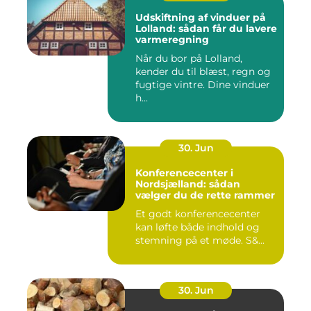
Udskiftning af vinduer på
Lolland: sådan får du lavere
varmeregning
Når du bor på Lolland,
kender du til blæst, regn og
fugtige vintre. Dine vinduer
h...
30. Jun
Konferencecenter i
Nordsjælland: sådan
vælger du de rette rammer
Et godt konferencecenter
kan løfte både indhold og
stemning på et møde. S&...
30. Jun