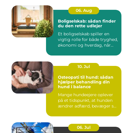
06. Aug
Boligselskab: sådan finder
du den rette udlejer
Et boligselskab spiller en
vigtig rolle for både tryghed,
økonomi og hverdag, når...
10. Jul
Osteopati til hund: sådan
hjælper behandling din
hund i balance
Mange hundeejere oplever
på et tidspunkt, at hunden
ændrer adfærd, bevæger s...
06. Jul