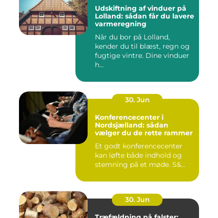
Udskiftning af vinduer på
Lolland: sådan får du lavere
varmeregning
Når du bor på Lolland,
kender du til blæst, regn og
fugtige vintre. Dine vinduer
h...
30. Jun
Konferencecenter i
Nordsjælland: sådan
vælger du de rette rammer
Et godt konferencecenter
kan løfte både indhold og
stemning på et møde. S&...
30. Jun
Træfældning på falster: