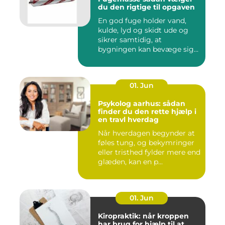
du den rigtige til opgaven
En god fuge holder vand,
kulde, lyd og skidt ude og
sikrer samtidig, at
bygningen kan bevæge sig
ud...
01. Jun
Psykolog aarhus: sådan
finder du den rette hjælp i
en travl hverdag
Når hverdagen begynder at
føles tung, og bekymringer
eller tristhed fylder mere end
glæden, kan en p...
01. Jun
Kiropraktik: når kroppen
har brug for hjælp til at