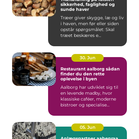
sikkerhed, faglighed og
sunde haver
Træer giver skygge, læ og liv
i haven, men før eller siden
opstår spørgsmålet: Skal
træet beskæres e...
30. Jun
Restaurant aalborg sådan
finder du den rette
oplevelse i byen
Aalborg har udviklet sig til
en levende madby, hvor
klassiske caféer, moderne
bistroer og specialise...
05. Jun
Anlægsgartner aabenraa