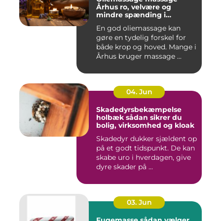
Århus ro, velvære og
mindre spænding i
kroppen
En god oliemassage kan
gøre en tydelig forskel for
både krop og hoved. Mange i
Århus bruger massage ...
04. Jun
Skadedyrsbekæmpelse
holbæk sådan sikrer du
bolig, virksomhed og kloak
Skadedyr dukker sjældent op
på et godt tidspunkt. De kan
skabe uro i hverdagen, give
dyre skader på ...
03. Jun
Fugemasse sådan vælger