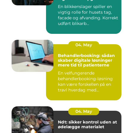
En blikkenslager spiller en
vigtig rolle for husets tag,
facade og afvanding. Korrekt
udført blikarb...
04. May
Behandlerbooking: sådan
skaber digitale løsninger
mere tid til patienterne
En velfungerende
behandlerbooking-løsning
kan være forskellen på en
travl hverdag med
aflysninger, t...
04. May
Ndt: sikker kontrol uden at
ødelægge materialet