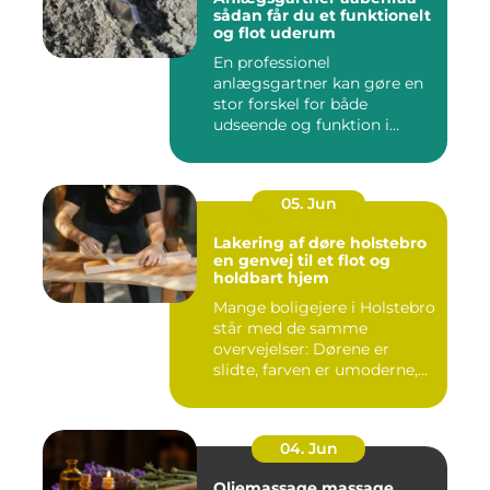
sådan får du et funktionelt
og flot uderum
En professionel
anlægsgartner kan gøre en
stor forskel for både
udseende og funktion i
haven. Mange ...
05. Jun
Lakering af døre holstebro
en genvej til et flot og
holdbart hjem
Mange boligejere i Holstebro
står med de samme
overvejelser: Dørene er
slidte, farven er umoderne,
o...
04. Jun
Oliemassage massage