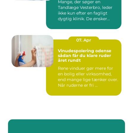
Mange, der søger en
Tandlæge Vesterbro, leder
ikke kun efter en fagligt
dygtig klinik. De ønsker
ogs...
07. Apr
Vinudespolering odense
sådan får du klare ruder
året rundt
Rene vinduer gør mere for
en bolig eller virksomhed,
end mange lige tænker over.
Når ruderne er fri ...