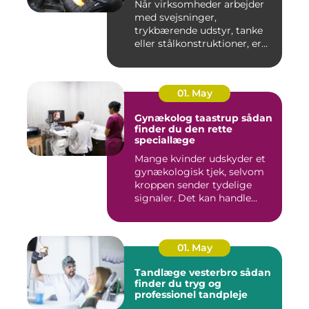
Når virksomheder arbejder
med svejsninger,
trykbærende udstyr, tanke
eller stålkonstruktioner, er
fe...
01. May
Gynækolog taastrup sådan
finder du den rette
speciallæge
Mange kvinder udskyder et
gynækologisk tjek, selvom
kroppen sender tydelige
signaler. Det kan handle...
01. May
Tandlæge vesterbro sådan
finder du tryg og
professionel tandpleje