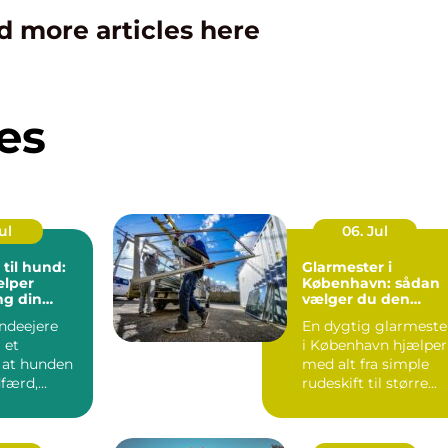
d more articles here
es
ul
06. Jul
 til hund:
Glarmester i
ælper
København: sådan
ng din
vælger du den
lance
rigtige fagmand
ndeejere
En dygtig glarmeste
 et
i København hjælper
, at hunden
med alt fra simple
færd,
rudeskift til større...
..