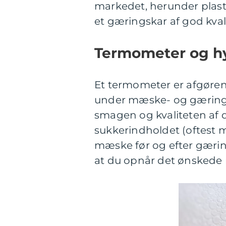
markedet, herunder plastik
et gæringskar af god kvali
Termometer og h
Et termometer er afgøren
under mæske- og gærings
smagen og kvaliteten af d
sukkerindholdet (oftest 
mæske før og efter gæring
at du opnår det ønskede r