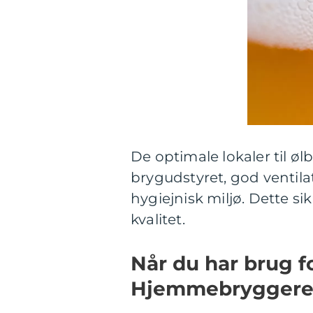
De optimale lokaler til øl
brygudstyret, god ventila
hygiejnisk miljø. Dette si
kvalitet.
Når du har brug f
Hjemmebrygger