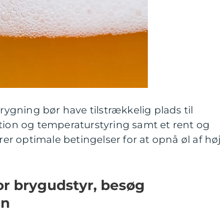
brygning bør have tilstrækkelig plads til
tion og temperaturstyring samt et rent og
krer optimale betingelser for at opnå øl af hø
or brygudstyr, besøg
en