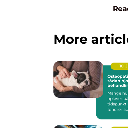
Rea
More articl
10. J
Osteopati
sådan hj
behandli
hund i ba
Mange hu
oplever på
tidspunkt
ændrer ad
bevæger s.