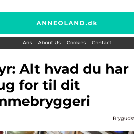
ANNEOLAND.
dk
Ads
About Us
Cookies
Contact
g for til dit
mmebryggeri
Bryguds