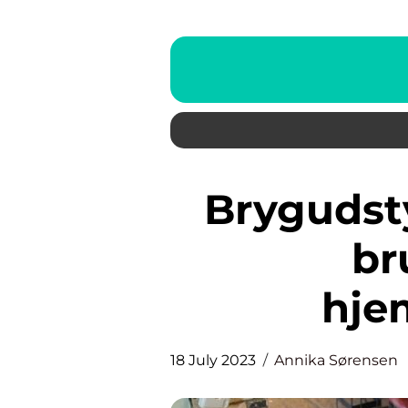
Brygudstyr: Alt hvad du har
bru
hje
18 July 2023
Annika Sørensen