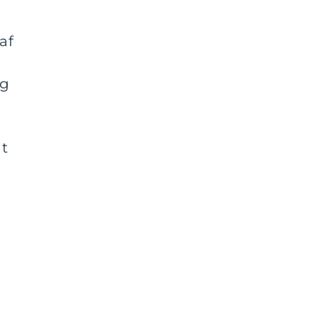
af
og
t