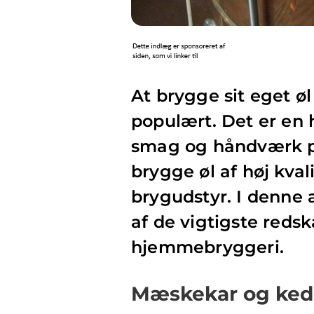
At brygge sit eget 
populært. Det er en 
smag og håndværk på
brygge øl af høj kvali
brygudstyr. I denne ar
af de vigtigste redska
hjemmebryggeri.
Mæskekar og ked